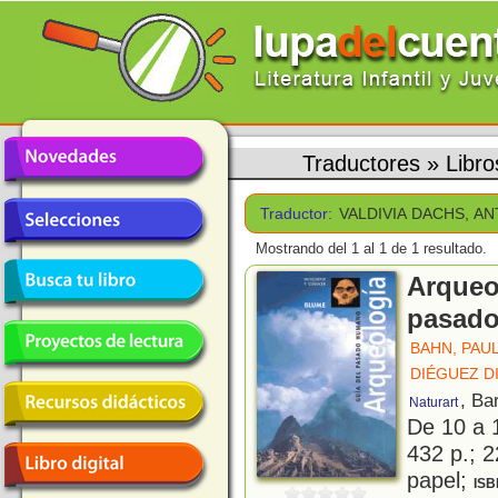
Traductores
»
Libr
Traductor:
VALDIVIA DACHS, A
Mostrando del 1 al 1 de 1 resultado.
Arqueol
pasad
BAHN, PAUL
DIÉGUEZ D
, Ba
Naturart
De 10 a 
432 p.; 2
papel;
ISB