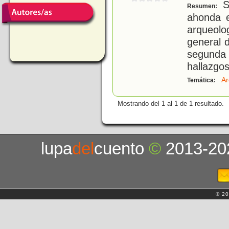
Se
Resumen:
ahonda e
arqueol
general d
segunda 
hallazgos
Ar
Temática:
Mostrando del 1 al 1 de 1 resultado.
lupa
del
cuento
©
2013-20
© 20