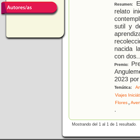
Ev
Resumen:
relato i
contemp
sutil y 
aprendiza
recolecc
nacida l
con dos
..
Pre
Premio:
Anguleme
2023 por 
An
Temática:
Viajes Iniciá
,
Flores
Aven
.
Mostrando del 1 al 1 de 1 resultado.