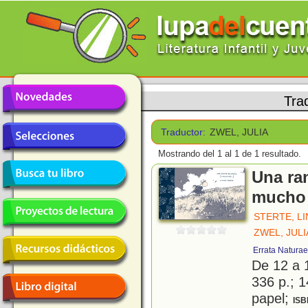
Tra
Traductor:
ZWEL, JULIA
Mostrando del 1 al 1 de 1 resultado.
Una ran
mucho 
STERTE, L
ZWEL, JULI
Errata Naturae
De 12 a 
336 p.; 1
papel;
ISB