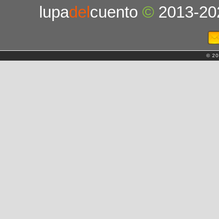
lupa
del
cuento
©
2013-20
© 20