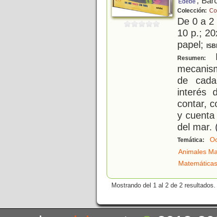
, Bar
Edebé
Colección:
Co
De 0 a 2
10 p.; 20
papel;
ISB
L
Resumen:
mecanism
de cada
interés
contar, c
y cuenta
del mar. 
O
Temática:
Animales Ma
Matemática
Mostrando del 1 al 2 de 2 resultados.