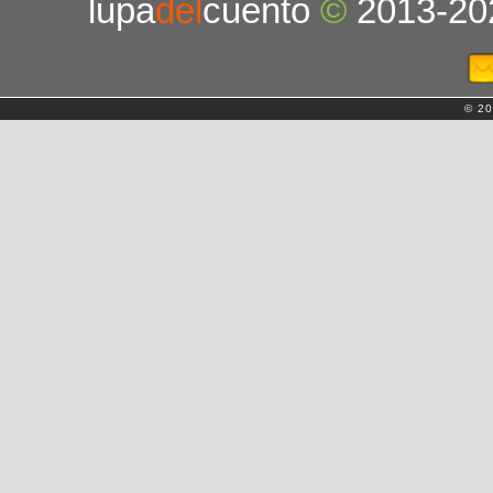
lupa
del
cuento
©
2013-20
© 20