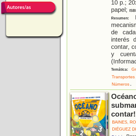
10 p.; 20
papel;
ISB
L
Resumen:
mecanism
de cada
interés
contar, c
y cuent
(Informac
Gr
Temática:
Transportes
.
Números
Océano
submar
contar!
BAINES, RO
DIÉGUEZ D