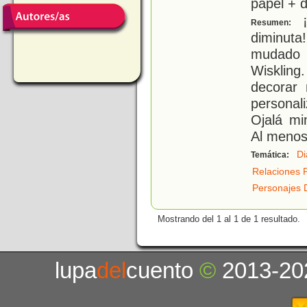
papel + d
¡
Resumen:
diminut
mudado 
Wisklin
decorar 
personal
Ojalá mi
Al menos
Di
Temática:
Relaciones 
Personajes 
Mostrando del 1 al 1 de 1 resultado.
lupa
del
cuento
©
2013-20