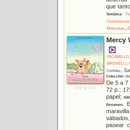
que tanto
Fa
Temática:
Convivencia
,
Mascotas
E
Mercy 
DICAMILLO
BROVELLI,
, S
Corimbo
Colección:
Me
De 5 a 7
72 p.; 17
papel;
ISB
El
Resumen:
maravill
sábados
pasear c