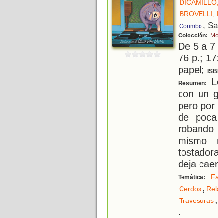
DICAMILLO
BROVELLI,
, S
Corimbo
Colección:
Me
De 5 a 7
76 p.; 17
papel;
ISB
L
Resumen:
con un g
pero por
de poca
robando 
mismo m
tostadora
deja cae
Fa
Temática:
,
Cerdos
Rel
,
Travesuras
.