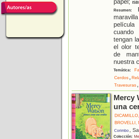
papel;
ISB
E
Resumen:
maravill
películ
cuando 
tengan l
el olor 
de mant
nuestra c
Fa
Temática:
,
Cerdos
Rel
,
Travesuras
Mercy 
una cer
DICAMILLO
BROVELLI,
, S
Corimbo
Colección:
Me