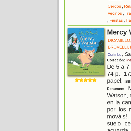
,
Cerdos
Rel
,
Vecinos
Tr
,
,
Fiestas
Ha
Mercy 
DICAMILLO
BROVELLI,
, S
Corimbo
Colección:
Me
De 5 a 7
74 p.; 17
papel;
ISB
Me
Resumen:
Watson, 
en la ca
por los 
mováis!,
suelo ce
acuerda 