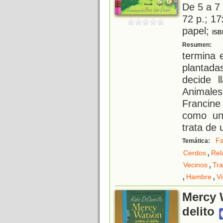
De 5 a 7
72 p.; 17
papel;
ISB
M
Resumen:
termina e
plantada
decide l
Animale
Francine
como un
trata de 
Fa
Temática:
,
Cerdos
Rel
,
Vecinos
Tr
,
,
Hambre
V
Mercy 
delito