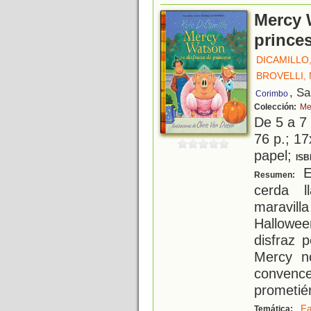
Mercy 
prince
DICAMILLO
BROVELLI,
, S
Corimbo
Colección:
Me
De 5 a 7
76 p.; 17
papel;
ISB
El
Resumen:
cerda l
maravill
Hallowee
disfraz 
Mercy n
conven
prometié
Fa
Temática: