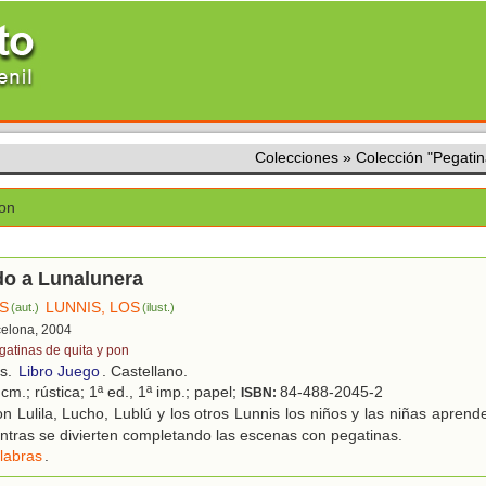
Colecciones
»
Colección "Pegatin
pon
do a Lunalunera
OS
LUNNIS, LOS
(aut.)
(ilust.)
celona, 2004
gatinas de quita y pon
os.
Libro Juego
. Castellano.
cm.; rústica; 1ª ed., 1ª imp.; papel;
84-488-2045-2
ISBN:
 Lulila, Lucho, Lublú y los otros Lunnis los niños y las niñas aprend
ntras se divierten completando las escenas con pegatinas.
labras
.