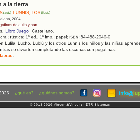
a la tierra
OS
LUNNIS, LOS
(aut.)
(ilust.)
celona, 2004
gatinas de quita y pon
os.
Libro Juego
. Castellano.
cm.; rústica; 1ª ed., 1ª imp.; papel;
84-488-2046-0
ISBN:
 Lulila, Lucho, Lublú y los otros Lunnis los niños y las niñas aprend
ntras se divierten completando las escenas con pegatinas.
labras
.
2026
¿qué es?
¿quiénes somos?
© 2013-2026 Vincent&Vincent | DTR-Sistemas