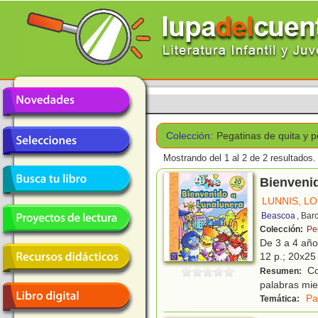
Colección:
Pegatinas de quita y 
Mostrando del 1 al 2 de 2 resultados.
Bienveni
LUNNIS, L
Beascoa
, Bar
Colección:
Pe
De 3 a 4 añ
12 p.; 20x25 
Con
Resumen:
palabras mie
Pa
Temática: