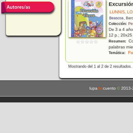
Excursión 
LUNNIS, L
Beascoa
, Bar
Colección:
Pe
De 3 a 4 añ
12 p.; 20x25 
Con
Resumen:
palabras mie
Pa
Temática:
Mostrando del 1 al 2 de 2 resultados.
lupa
del
cuento
©
2013-