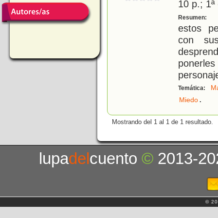
10 p.; 1ª
¡
Resumen:
estos pe
con sus
despren
ponerles
personaje
M
Temática:
.
Miedo
Mostrando del 1 al 1 de 1 resultado.
lupa
del
cuento
©
2013-20
© 20