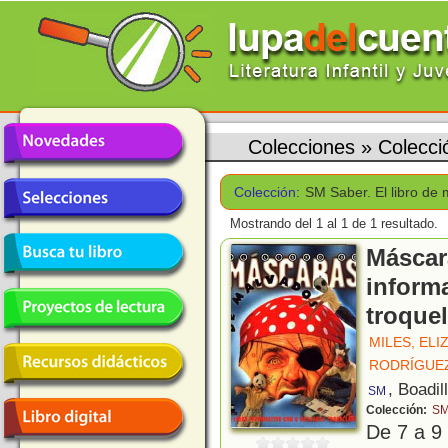
Colecciones
»
Colecci
Colección:
SM Saber. El libro de
Mostrando del 1 al 1 de 1 resultado.
Máscara
inform
troque
MILES, ELI
RODRÍGUEZ
, Boadil
SM
Colección:
SM
De 7 a 9