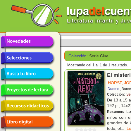
Colección:
Serie Clue
Mostrando del 1 al 1 de 1 resultado.
El misteri
HORST, JO
Duomo
, Barc
Colección:
Se
De 13 a 15 
192 p.; 14x21
Lo 
Resumen:
niños con u
grandes de O
todo, el
...
L