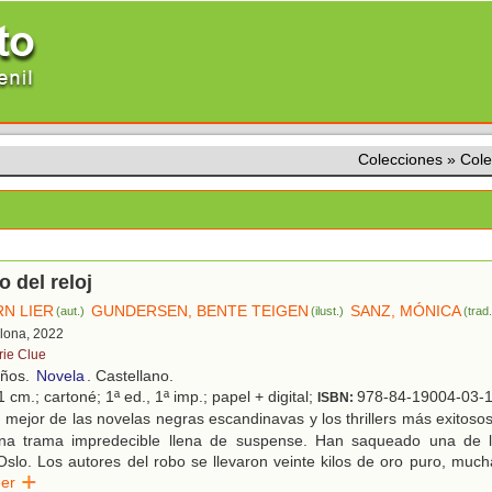
Colecciones
»
Cole
o del reloj
RN LIER
GUNDERSEN, BENTE TEIGEN
SANZ, MÓNICA
(aut.)
(ilust.)
(trad
elona, 2022
rie Clue
años.
Novela
. Castellano.
 cm.; cartoné; 1ª ed., 1ª imp.; papel + digital;
978-84-19004-03-
ISBN:
mejor de las novelas negras escandinavas y los thrillers más exitosos
na trama impredecible llena de suspense. Han saqueado una de l
slo. Los autores del robo se llevaron veinte kilos de oro puro, much
eer