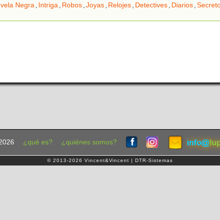
vela Negra
,
Intriga
,
Robos
,
Joyas
,
Relojes
,
Detectives
,
Diarios
,
Secret
2026
¿qué es?
¿quiénes somos?
© 2013-2026 Vincent&Vincent | DTR-Sistemas