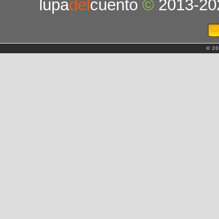
lupa
del
cuento
©
2013-20
© 20