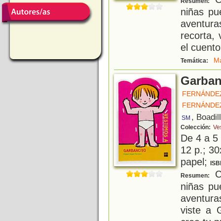
Resumen:
niñas pu
aventur
recorta, 
el cuento
Ma
Temática:
Garban
FERNÁNDEZ
FERNÁNDEZ
, Boadil
SM
Colección:
Ves
De 4 a 5
12 p.; 30
papel;
ISB
Co
Resumen:
niñas pu
aventura
viste a 