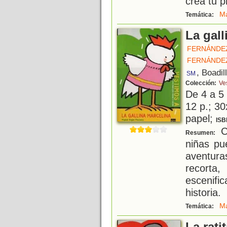
crea tu p
Ma
Temática:
La gall
FERNÁNDEZ
FERNÁNDEZ
, Boadil
SM
Colección:
Ves
De 4 a 5
12 p.; 30
papel;
ISB
Co
Resumen:
niñas pu
aventura
recorta
escenif
historia.
Ma
Temática: