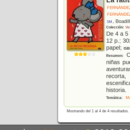
La rati
FERNÁNDEZ
FERNÁNDEZ
, Boadil
SM
Colección:
Ves
De 4 a 5
12 p.; 30
papel;
ISB
Co
Resumen:
niñas pu
aventura
recorta
escenif
historia.
Ma
Temática:
Mostrando del 1 al 4 de 4 resultados.