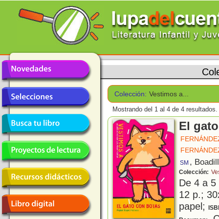
Col
Colección:
Vestimos a...
Mostrando del 1 al 4 de 4 resultados.
El gat
FERNÁNDEZ
FERNÁNDEZ
, Boadil
SM
Colección:
Ves
De 4 a 5
12 p.; 30
papel;
ISB
Co