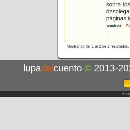
sobre lo
despleg
páginas i
Ex
Temática:
.
Mostrando del 1 al 2 de 2 resultados.
lupa
del
cuento
©
2013-20
© 20