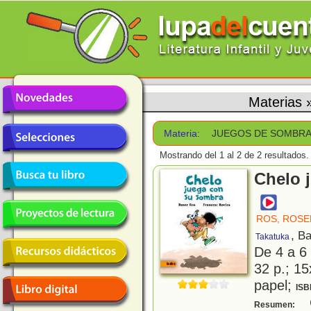
Materias
Materia:
JUEGOS DE SOMBR
Mostrando del 1 al 2 de 2 resultados.
Chelo 
ROS, ROSE
, B
Takatuka
De 4 a 6
32 p.; 15
papel;
ISB
C
Resumen: