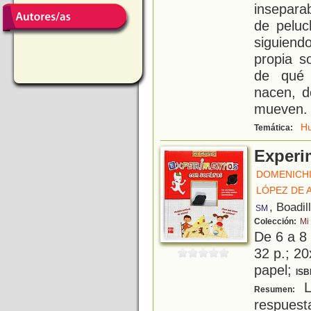
insepara
de peluc
siguiend
propia s
de qué 
nacen, d
mueven. 
H
Temática:
Experi
DOMENICHI
LÓPEZ DE 
, Boadil
SM
Colección:
Mi
De 6 a 8
32 p.; 20
papel;
ISB
L
Resumen:
respues