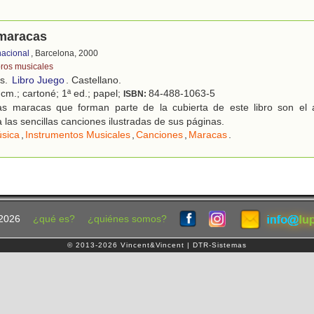
 maracas
nacional
, Barcelona, 2000
bros musicales
os.
Libro Juego
. Castellano.
cm.; cartoné; 1ª ed.; papel;
84-488-1063-5
ISBN:
s maracas que forman parte de la cubierta de este libro son el
 las sencillas canciones ilustradas de sus páginas.
sica
,
Instrumentos Musicales
,
Canciones
,
Maracas
.
2026
¿qué es?
¿quiénes somos?
© 2013-2026 Vincent&Vincent | DTR-Sistemas