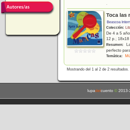
.
Toca las
Beascoa Inter
Colección:
Li
De 4 a 5 añ
12 p.; 18x18 
La
Resumen:
perfecto para
Mú
Temática:
Mostrando del 1 al 2 de 2 resultados.
lupa
del
cuento
©
2013-