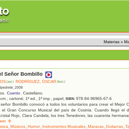
Materias
»
Ma
el Señor Bombillo
COS
RODRÍGUEZ, ÓSCAR
(aut.)
(ilust.)
Alpedrete, 2008
ños.
Cuento
. Castellano.
cm.; cartoné; 1ª ed., 1ª imp.; papel;
978-84-96965-67-6
ISBN:
 señor Bombillo convocó a todos los voluntarios para crear el Mejor
en el Gran Concurso Musical del país de Cosinia. Cuando llegó el d
ristal Rojo, Clara Candela, los tres Tenedores, las cuarenta hermanas 
Leer
sica
,
Músicos
,
Humor
,
Instrumentos Musicales
,
Maracas
,
Guitarras
,
T