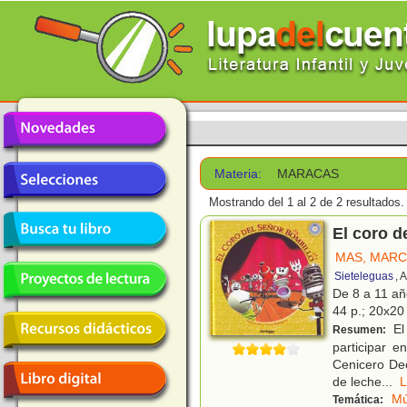
Materia:
MARACAS
Mostrando del 1 al 2 de 2 resultados.
El coro d
MAS, MAR
Sieteleguas
, 
De 8 a 11 a
44 p.; 20x20 
El
Resumen:
participar 
Cenicero Dec
de leche
...
Mú
Temática: