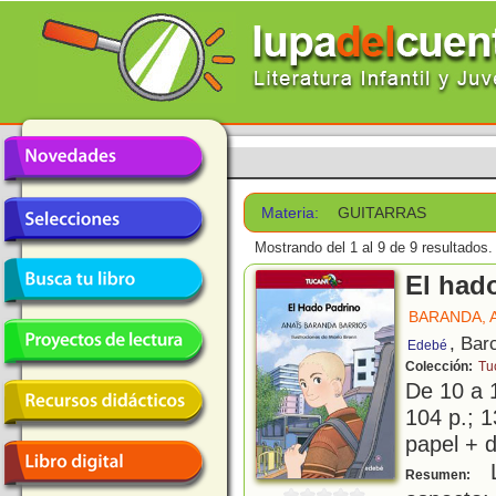
Materia:
GUITARRAS
Mostrando del 1 al 9 de 9 resultados.
El had
BARANDA, 
, Bar
Edebé
Colección:
Tu
De 10 a 
104 p.; 1
papel + d
L
Resumen: