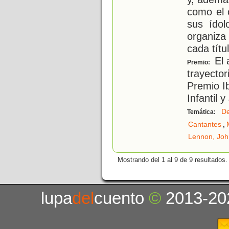
como el 
sus ído
organiza
cada títu
El 
Premio:
trayector
Premio I
Infantil 
De
Temática:
,
Cantantes
Lennon, Joh
Mostrando del 1 al 9 de 9 resultados.
lupa
del
cuento
©
2013-20