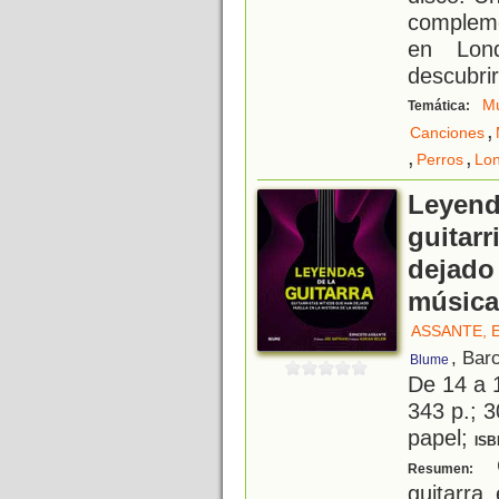
complem
en Lon
descubri
Mú
Temática:
,
Canciones
,
,
Perros
Lo
Leyenda
guitarr
dejado 
música
ASSANTE, 
, Bar
Blume
De 14 a 
343 p.; 3
papel;
ISB
C
Resumen:
guitarra