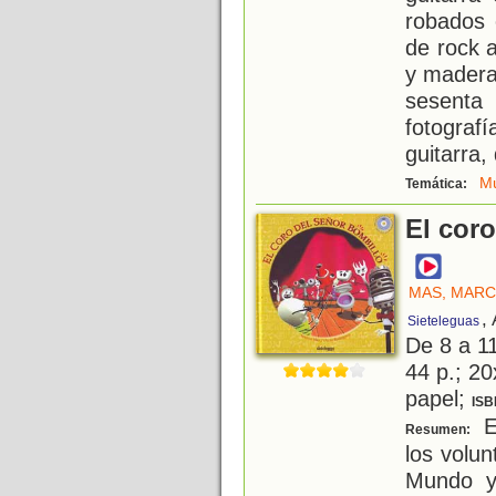
robados 
de rock a
y madera
sesent
fotografí
guitarra,
Mú
Temática:
El cor
MAS, MAR
,
Sieteleguas
De 8 a 1
44 p.; 20
papel;
ISB
E
Resumen:
los volun
Mundo y