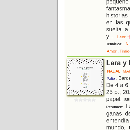
pequeño 
fantasm
historias
en las q
suelta a
y
...
Lee
Ni
Temática:
,
Amor
Timid
Lara y 
NADAL, MA
, Barc
Patio
De 4 a 6
25 p.; 20
papel;
ISB
La
Resumen:
ganas de
entendía
mundo, u