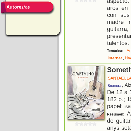
aspecto:
aros en 
con sus
madre m
guitarra
present
talentos.
Ad
Temática:
,
Internet
Ha
Somet
SANTAEULÀL
, Al
Bromera
De 12 a 
182 p.; 1
papel;
ISB
An
Resumen:
de guitar
anys set