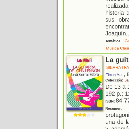
realiza
historia 
sus obr
encontra
Joaquín
.
Gu
Temática:
Música Clás
La gui
SIERRA I F
, 
Timun Mas
Colección:
Sa
De 13 a 
192 p.; 1
84-7
ISBN:
E
Resumen:
protagon
una de l
y, ademá