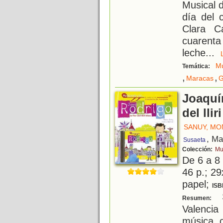
Musical d
día del 
Clara C
cuarent
leche
...
Mú
Temática:
,
,
Maracas
G
Joaquín
del llir
SANUY, MO
, Ma
Susaeta
Colección:
Mu
De 6 a 8
46 p.; 29
papel;
ISB
S
Resumen:
Valencia
música c