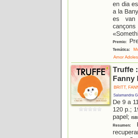
en dia es
a la Bany
es van 
canço
«Somethi
Pre
Premio:
Mú
Temática:
Amor Adoles
Truffe 
Fanny B
BRITT, FAN
Salamandra G
De 9 a 1
120 p.; 1
papel;
ISB
F
Resumen:
recupera