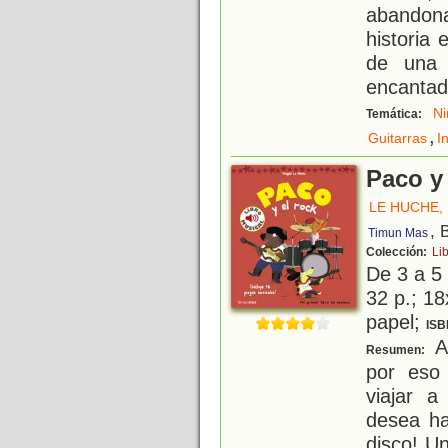
abandona
historia
de una 
encantad
Ni
Temática:
,
Guitarras
I
Paco y 
LE HUCHE,
, 
Timun Mas
Colección:
Li
De 3 a 5
32 p.; 18
papel;
ISB
A 
Resumen:
por eso 
viajar a
desea ha
disco! Un