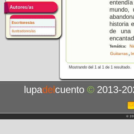
entendía
mundo, u
abandona
historia
Escritores/as
de una 
Ilustradores/as
encantad
Ni
Temática:
,
Guitarras
I
Mostrando del 1 al 1 de 1 resultado.
lupa
del
cuento
©
2013-20
© 20