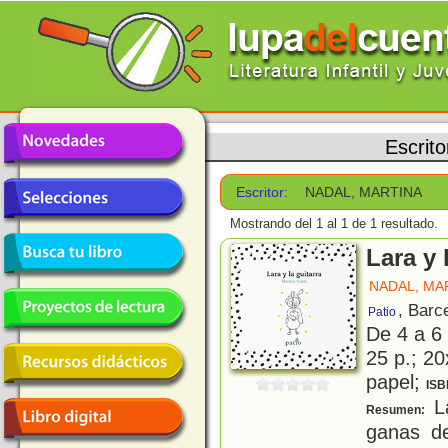
Escrito
Escritor:
NADAL, MARTINA
Mostrando del 1 al 1 de 1 resultado.
Lara y 
NADAL, MA
, Barc
Patio
De 4 a 6
25 p.; 20
papel;
ISB
La
Resumen:
ganas de