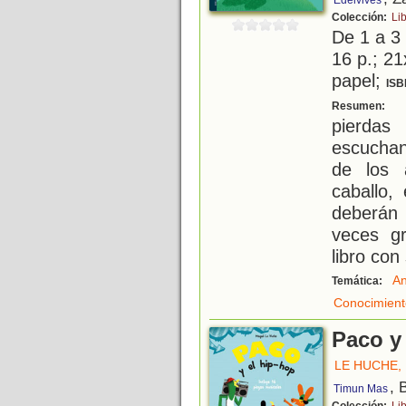
Edelvives
Colección:
Li
De 1 a 3
16 p.; 21
papel;
ISB
¡
Resumen:
pierdas
escuchan
de los 
caballo,
deberán
veces gr
libro con
An
Temática:
Conocimient
Paco y
LE HUCHE,
, 
Timun Mas