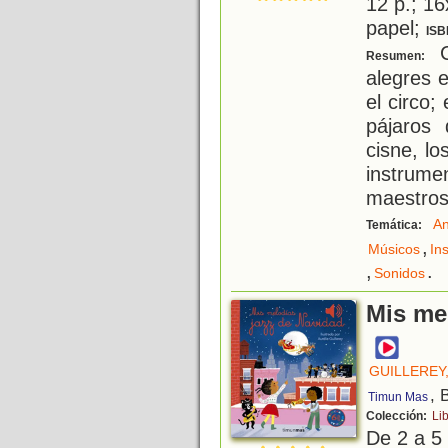
12 p.; 16
papel;
ISB
C
Resumen:
alegres e
el circo;
pájaros 
cisne, lo
instrum
maestros
An
Temática:
,
Músicos
In
,
.
Sonidos
Mis me
GUILLEREY,
, 
Timun Mas
Colección:
Li
De 2 a 5