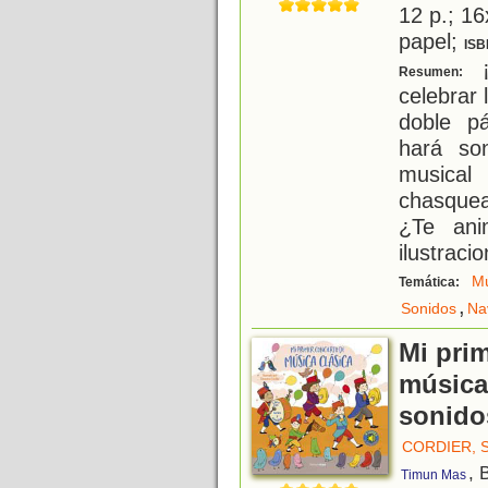
12 p.; 16
papel;
ISB
¡
Resumen:
celebrar 
doble p
hará so
musical
chasquea
¿Te ani
ilustraci
Mú
Temática:
,
Sonidos
Na
Mi pri
música
sonido
CORDIER, 
, 
Timun Mas