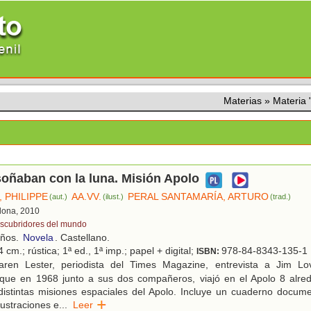
Materias
»
Materia
oñaban con la luna. Misión Apolo
 PHILIPPE
AA.VV.
PERAL SANTAMARÍA, ARTURO
(aut.)
(ilust.)
(trad.)
elona, 2010
scubridores del mundo
años.
Novela
. Castellano.
 cm.; rústica; 1ª ed., 1ª imp.; papel + digital;
978-84-8343-135-1
ISBN:
ren Lester, periodista del Times Magazine, entrevista a Jim Lov
 que en 1968 junto a sus dos compañeros, viajó en el Apolo 8 alred
distintas misiones espaciales del Apolo. Incluye un cuaderno docum
ilustraciones e
...
Leer