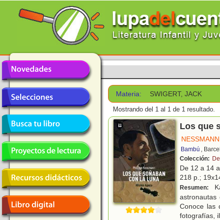
Materia:
SWIGERT, JACK
Mostrando del 1 al 1 de 1 resultado.
Los que s
NESSMANN,
Bambú
, Barc
Colección:
De
De 12 a 14 
218 p.; 19x14
Ka
Resumen:
astronautas
Conoce las 
fotografías, 