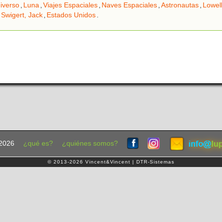
iverso
,
Luna
,
Viajes Espaciales
,
Naves Espaciales
,
Astronautas
,
Lowel
Swigert, Jack
,
Estados Unidos
.
2026
¿qué es?
¿quiénes somos?
© 2013-2026 Vincent&Vincent | DTR-Sistemas