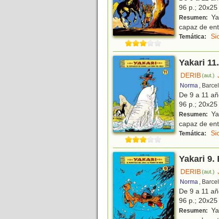
96 p.; 20x25 
Yak
Resumen:
capaz de ent
Si
Temática:
Yakari 11
DERIB
(aut.)
Norma
, Barce
De 9 a 11 a
96 p.; 20x25 
Yak
Resumen:
capaz de ent
Si
Temática:
Yakari 9.
DERIB
(aut.)
Norma
, Barce
De 9 a 11 a
96 p.; 20x25 
Yak
Resumen: