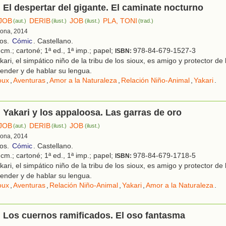
. El despertar del gigante. El caminate nocturno
JOB
DERIB
JOB
PLA, TONI
(aut.)
(ilust.)
(ilust.)
(trad.)
lona, 2014
ños.
Cómic
. Castellano.
cm.; cartoné; 1ª ed., 1ª imp.; papel;
978-84-679-1527-3
ISBN:
ari, el simpático niño de la tribu de los sioux, es amigo y protector de
ender y de hablar su lengua.
oux
,
Aventuras
,
Amor a la Naturaleza
,
Relación Niño-Animal
,
Yakari
.
. Yakari y los appaloosa. Las garras de oro
JOB
DERIB
JOB
(aut.)
(ilust.)
(ilust.)
lona, 2014
ños.
Cómic
. Castellano.
cm.; cartoné; 1ª ed., 1ª imp.; papel;
978-84-679-1718-5
ISBN:
ari, el simpático niño de la tribu de los sioux, es amigo y protector de
ender y de hablar su lengua.
oux
,
Aventuras
,
Relación Niño-Animal
,
Yakari
,
Amor a la Naturaleza
.
. Los cuernos ramificados. El oso fantasma