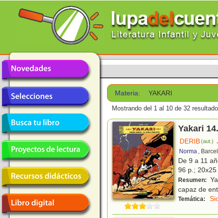
Materia:
YAKARI
Mostrando del 1 al 10 de 32 resultado
Yakari 14
DERIB
(aut.)
Norma
, Barce
De 9 a 11 a
96 p.; 20x25 
Yak
Resumen:
capaz de ent
Si
Temática: