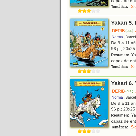
capaz de ent
Si
Temática:
Yakari 5.
DERIB
(aut.)
Norma
, Barce
De 9 a 11 a
96 p.; 20x25 
Yak
Resumen:
capaz de ent
Si
Temática:
Yakari 6. 
DERIB
(aut.)
Norma
, Barce
De 9 a 11 a
96 p.; 20x25 
Yak
Resumen:
capaz de ent
Si
Temática: