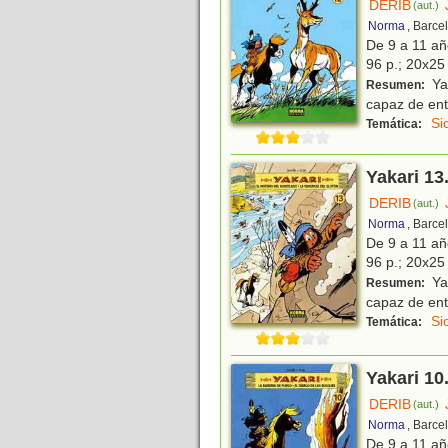
DERIB
(aut.)
Norma
, Barce
De 9 a 11 a
96 p.; 20x25 
Yak
Resumen:
capaz de ent
Si
Temática:
Yakari 13
DERIB
(aut.)
Norma
, Barce
De 9 a 11 a
96 p.; 20x25 
Yak
Resumen:
capaz de ent
Si
Temática:
Yakari 10
DERIB
(aut.)
Norma
, Barce
De 9 a 11 a