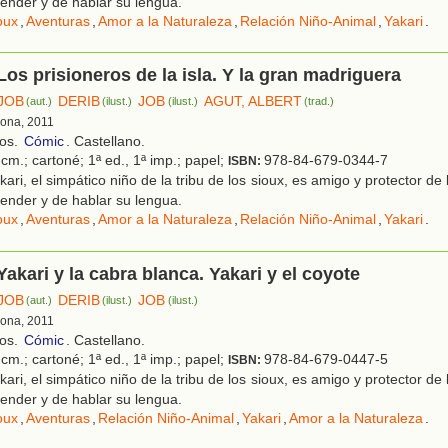
ender y de hablar su lengua.
oux
,
Aventuras
,
Amor a la Naturaleza
,
Relación Niño-Animal
,
Yakari
.
 Los prisioneros de la isla. Y la gran madriguera
JOB
DERIB
JOB
AGUT, ALBERT
(aut.)
(ilust.)
(ilust.)
(trad.)
lona, 2011
ños.
Cómic
. Castellano.
cm.; cartoné; 1ª ed., 1ª imp.; papel;
978-84-679-0344-7
ISBN:
ari, el simpático niño de la tribu de los sioux, es amigo y protector de
ender y de hablar su lengua.
oux
,
Aventuras
,
Amor a la Naturaleza
,
Relación Niño-Animal
,
Yakari
.
Yakari y la cabra blanca. Yakari y el coyote
JOB
DERIB
JOB
(aut.)
(ilust.)
(ilust.)
lona, 2011
ños.
Cómic
. Castellano.
cm.; cartoné; 1ª ed., 1ª imp.; papel;
978-84-679-0447-5
ISBN:
ari, el simpático niño de la tribu de los sioux, es amigo y protector de
ender y de hablar su lengua.
oux
,
Aventuras
,
Relación Niño-Animal
,
Yakari
,
Amor a la Naturaleza
.