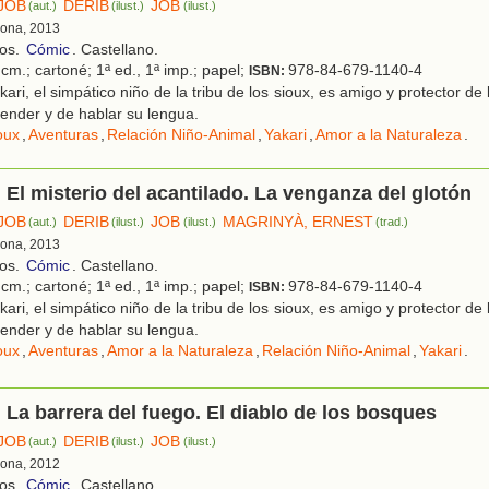
JOB
DERIB
JOB
(aut.)
(ilust.)
(ilust.)
lona, 2013
ños.
Cómic
. Castellano.
cm.; cartoné; 1ª ed., 1ª imp.; papel;
978-84-679-1140-4
ISBN:
ari, el simpático niño de la tribu de los sioux, es amigo y protector de
ender y de hablar su lengua.
oux
,
Aventuras
,
Relación Niño-Animal
,
Yakari
,
Amor a la Naturaleza
.
. El misterio del acantilado. La venganza del glotón
JOB
DERIB
JOB
MAGRINYÀ, ERNEST
(aut.)
(ilust.)
(ilust.)
(trad.)
lona, 2013
ños.
Cómic
. Castellano.
cm.; cartoné; 1ª ed., 1ª imp.; papel;
978-84-679-1140-4
ISBN:
ari, el simpático niño de la tribu de los sioux, es amigo y protector de
ender y de hablar su lengua.
oux
,
Aventuras
,
Amor a la Naturaleza
,
Relación Niño-Animal
,
Yakari
.
. La barrera del fuego. El diablo de los bosques
JOB
DERIB
JOB
(aut.)
(ilust.)
(ilust.)
lona, 2012
ños.
Cómic
. Castellano.