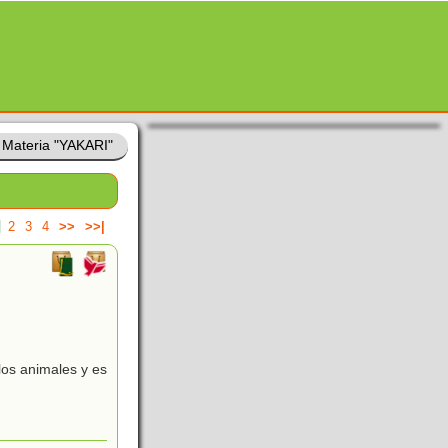
»
Materia "YAKARI"
2
3
4
>>
>>|
 los animales y es