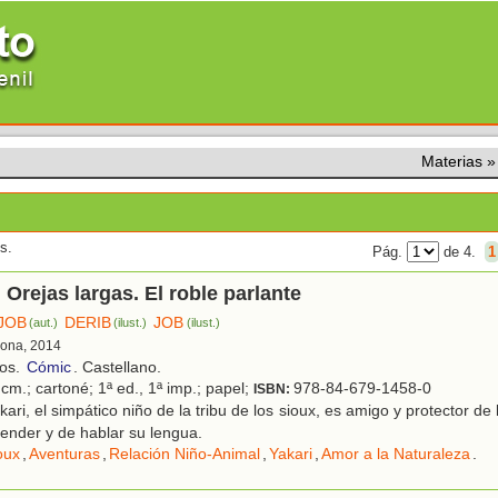
Materias
s.
Pág.
de 4.
1
. Orejas largas. El roble parlante
JOB
DERIB
JOB
(aut.)
(ilust.)
(ilust.)
lona, 2014
ños.
Cómic
. Castellano.
cm.; cartoné; 1ª ed., 1ª imp.; papel;
978-84-679-1458-0
ISBN:
ari, el simpático niño de la tribu de los sioux, es amigo y protector de
ender y de hablar su lengua.
oux
,
Aventuras
,
Relación Niño-Animal
,
Yakari
,
Amor a la Naturaleza
.