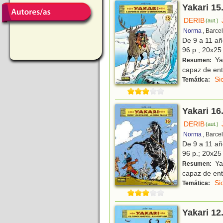
Yakari 15
DERIB
(aut.)
Norma
, Barce
De 9 a 11 a
96 p.; 20x25 
Yak
Resumen:
capaz de ent
Si
Temática:
Yakari 16
DERIB
(aut.)
Norma
, Barce
De 9 a 11 a
96 p.; 20x25 
Yak
Resumen:
capaz de ent
Si
Temática:
Yakari 12