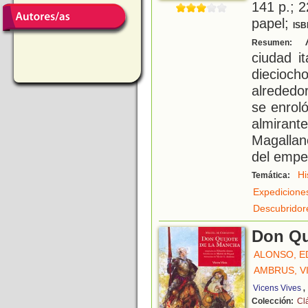
141 p.; 2
papel;
ISB
A
Resumen:
ciudad i
diecioch
alrededo
se enroló
almira
Magalla
del empe
Hi
Temática:
Expedicione
Descubridor
Don Qu
ALONSO, 
AMBRUS, V
,
Vicens Vives
Colección:
Cl