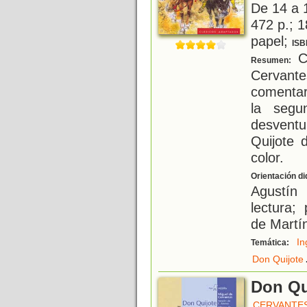
De 14 a 
472 p.; 1
papel;
ISB
Co
Resumen:
Cervant
comentar
la segu
desvent
Quijote 
color.
Orientación di
Agustín
lectura;
de Martí
In
Temática:
Don Quijote
Don Qu
CERVANTES