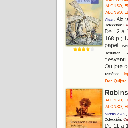
ALONSO, 
ALONSO, 
, Alzir
Algar
Colección:
Ca
De 12 a 
168 p.; 1
papel;
ISB
A
Resumen:
desvent
Quijote 
In
Temática:
Don Quijote
Robins
ALONSO, 
ALONSO, 
,
Vicens Vives
Colección:
Cu
De 11 a 