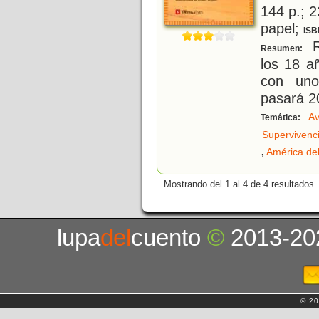
144 p.; 2
papel;
ISB
R
Resumen:
los 18 a
con uno
pasará 20
Av
Temática:
Supervivenc
,
América de
Mostrando del 1 al 4 de 4 resultados.
lupa
del
cuento
©
2013-20
© 20