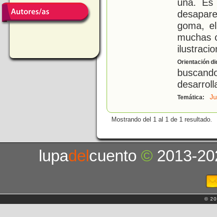
una. Es
desaparec
goma, el
muchas c
ilustraci
Orientación di
buscand
desarroll
J
Temática:
Mostrando del 1 al 1 de 1 resultado.
lupa
del
cuento
©
2013-20
© 20