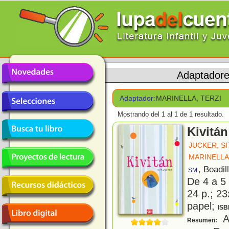
Adaptador
Adaptador:
MARINELLA, TERZI
Mostrando del 1 al 1 de 1 resultado.
Kivitán
JUCKER, SI
MARINELLA
, Boadil
SM
De 4 a 5
24 p.; 23
papel;
ISB
A 
Resumen: