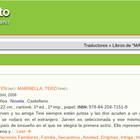
Traductores
»
Libros de "M
TEN
MARINELLA, TERZI
(aut.)
(trad.)
drid, 2008
años.
Novela
. Castellano.
22 cm.; cartoné; 1ª ed., 1ª imp.; papel;
978-84-204-7151-8
ISBN:
rven y su amiga Tine siempre están juntas y las dos acuden a un 
e se rodará en el extranjero. Jarven es seleccionada y ese mismo
 país de ensueño en el que se elegirá la primera actriz. Ella represen
ena y
...
Leer
laciones Familiares
,
Familia
,
Secuestros
,
Amistad
,
Enigmas
,
Intriga
,
In