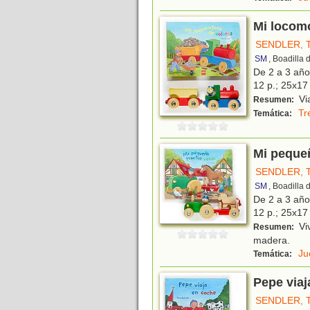
Mi locomo
SENDLER, 
SM
, Boadilla
De 2 a 3 añ
12 p.; 25x17 
Via
Resumen:
Tr
Temática:
Mi pequeñ
SENDLER, 
SM
, Boadilla
De 2 a 3 añ
12 p.; 25x17 
Viv
Resumen:
madera.
Ju
Temática:
Pepe viaj
SENDLER, 