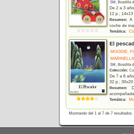
SM
, Boadilla
De 2 a 3 añ
12 p.; 14x13 
A 
Resumen:
coche de ma
Co
Temática:
El pesca
MOODIE, F
MARINELLA
SM
, Boadilla
Colección:
Cue
De 7 a 8 añ
32 p.; 30x20 
De
Resumen:
acompañada d
Mu
Temática:
Mostrando del 1 al 7 de 7 resultados.