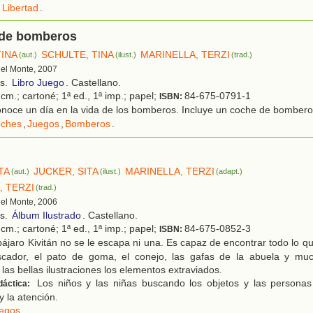
 Libertad
.
 de bomberos
TINA
SCHULTE, TINA
MARINELLA, TERZI
(aut.)
(ilust.)
(trad.)
 del Monte, 2007
os.
Libro Juego
. Castellano.
cm.; cartoné; 1ª ed., 1ª imp.; papel;
84-675-0791-1
ISBN:
noce un día en la vida de los bomberos. Incluye un coche de bomber
ches
,
Juegos
,
Bomberos
.
TA
JUCKER, SITA
MARINELLA, TERZI
(aut.)
(ilust.)
(adapt.)
, TERZI
(trad.)
 del Monte, 2006
os.
Álbum Ilustrado
. Castellano.
cm.; cartoné; 1ª ed., 1ª imp.; papel;
84-675-0852-3
ISBN:
ájaro Kivitán no se le escapa ni una. Es capaz de encontrar todo lo q
scador, el pato de goma, el conejo, las gafas de la abuela y mu
las bellas ilustraciones los elementos extraviados.
Los niños y las niñas buscando los objetos y las personas 
dáctica:
y la atención.
egos
.