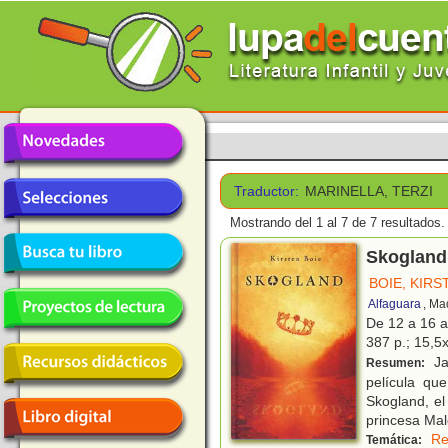
Traductor:
MARINELLA, TERZI
Mostrando del 1 al 7 de 7 resultados.
Skogland
BOIE, KIRS
Alfaguara
, Ma
De 12 a 16 
387 p.; 15,5x
Ja
Resumen:
película qu
Skogland, el
princesa Mal
Re
Temática: