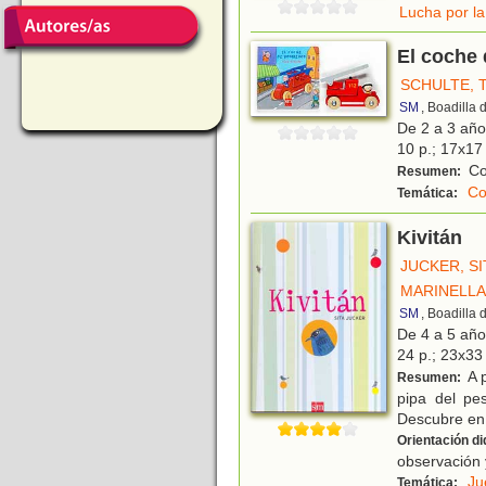
Lucha por la
El coche
SCHULTE, 
SM
, Boadilla
De 2 a 3 añ
10 p.; 17x17 
Co
Resumen:
Co
Temática:
Kivitán
JUCKER, SI
MARINELLA
SM
, Boadilla
De 4 a 5 añ
24 p.; 23x33 
A p
Resumen:
pipa del pe
Descubre en 
Orientación di
observación 
Ju
Temática: