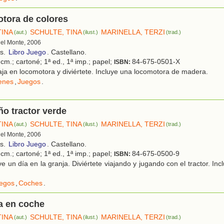
tora de colores
TINA
SCHULTE, TINA
MARINELLA, TERZI
(aut.)
(ilust.)
(trad.)
 del Monte, 2006
os.
Libro Juego
. Castellano.
cm.; cartoné; 1ª ed., 1ª imp.; papel;
84-675-0501-X
ISBN:
ja en locomotora y diviértete. Incluye una locomotora de madera.
enes
,
Juegos
.
o tractor verde
TINA
SCHULTE, TINA
MARINELLA, TERZI
(aut.)
(ilust.)
(trad.)
 del Monte, 2006
os.
Libro Juego
. Castellano.
cm.; cartoné; 1ª ed., 1ª imp.; papel;
84-675-0500-9
ISBN:
e un día en la granja. Diviértete viajando y jugando con el tractor. Inc
egos
,
Coches
.
a en coche
TINA
SCHULTE, TINA
MARINELLA, TERZI
(aut.)
(ilust.)
(trad.)