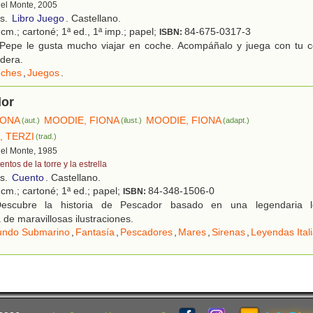
 del Monte, 2005
os.
Libro Juego
. Castellano.
cm.; cartoné; 1ª ed., 1ª imp.; papel;
84-675-0317-3
ISBN:
Pepe le gusta mucho viajar en coche. Acompáñalo y juega con tu c
dera.
ches
,
Juegos
.
dor
IONA
MOODIE, FIONA
MOODIE, FIONA
(aut.)
(ilust.)
(adapt.)
, TERZI
(trad.)
 del Monte, 1985
ntos de la torre y la estrella
os.
Cuento
. Castellano.
cm.; cartoné; 1ª ed.; papel;
84-348-1506-0
ISBN:
scubre la historia de Pescador basado en una legendaria ley
e maravillosas ilustraciones.
ndo Submarino
,
Fantasía
,
Pescadores
,
Mares
,
Sirenas
,
Leyendas Ital