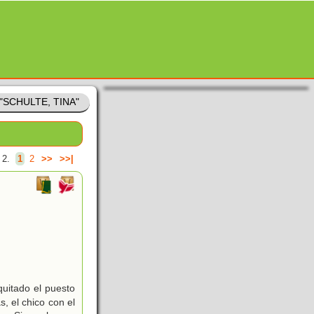
 "SCHULTE, TINA"
 2.
1
2
>>
>>|
uitado el puesto
, el chico con el