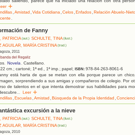
stado saliendo, parece que ha iniciado una relación con otra perso
Leer
ndillas
,
Amistad
,
Vida Cotidiana
,
Celos
,
Enfados
,
Relación Abuelo-Niet
cente
.
formación de Fanny
 PATRICIA
SCHULTE, TINA
(aut.)
(ilust.)
 AGUILAR, MARÍA CRISTINA
(trad.)
ragoza, 2011
 banda del Regaliz
ños.
Novela
. Castellano.
22 cm.; cartoné; 1ª ed., 1ª imp.; papel;
978-84-263-8061-6
ISBN:
nny está harta de que se metan con ella porque parece un chico,
magen, sorprendiendo a sus amigas y compañeros de colegio. Por otro
so de talentos en el que intenta demostrar sus habilidades para mon
 descubre
...
Leer
ndillas
,
Escuelas
,
Amistad
,
Búsqueda de la Propia Identidad
,
Concienc
fantástica excursión a la nieve
 PATRICIA
SCHULTE, TINA
(aut.)
(ilust.)
 AGUILAR, MARÍA CRISTINA
(trad.)
ragoza, 2010