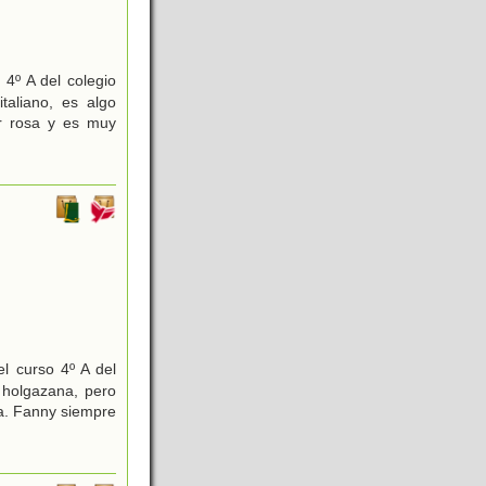
4º A del colegio
aliano, es algo
or rosa y es muy
l curso 4º A del
 holgazana, pero
ca. Fanny siempre