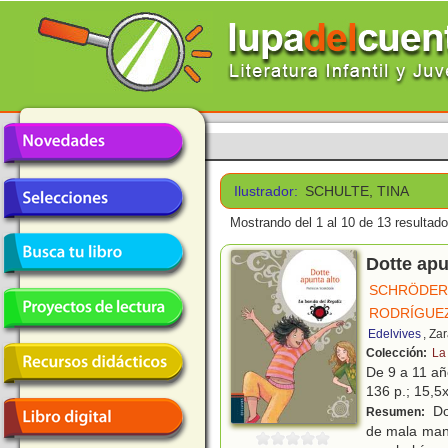
Ilustrador:
SCHULTE, TINA
Mostrando del 1 al 10 de 13 resultado
Dotte apu
SCHRÖDER,
RODRÍGUEZ
Edelvives
, Za
Colección:
La
De 9 a 11 a
136 p.; 15,5x
Do
Resumen:
de mala mane