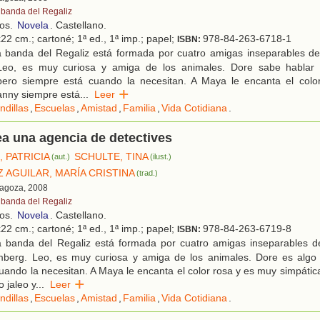
 banda del Regaliz
ños.
Novela
. Castellano.
22 cm.; cartoné; 1ª ed., 1ª imp.; papel;
978-84-263-6718-1
ISBN:
 banda del Regaliz está formada por cuatro amigas inseparables de 
eo, es muy curiosa y amiga de los animales. Dore sabe hablar it
pero siempre está cuando la necesitan. A Maya le encanta el col
anny siempre está
...
Leer
ndillas
,
Escuelas
,
Amistad
,
Familia
,
Vida Cotidiana
.
a una agencia de detectives
 PATRICIA
SCHULTE, TINA
(aut.)
(ilust.)
 AGUILAR, MARÍA CRISTINA
(trad.)
ragoza, 2008
 banda del Regaliz
ños.
Novela
. Castellano.
22 cm.; cartoné; 1ª ed., 1ª imp.; papel;
978-84-263-6719-8
ISBN:
 banda del Regaliz está formada por cuatro amigas inseparables de
mberg. Leo, es muy curiosa y amiga de los animales. Dore es algo
cuando la necesitan. A Maya le encanta el color rosa y es muy simpáti
 jaleo y
...
Leer
ndillas
,
Escuelas
,
Amistad
,
Familia
,
Vida Cotidiana
.