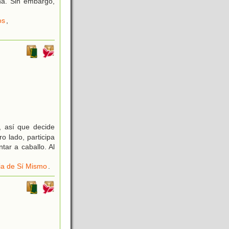
na. Sin embargo,
os
,
 así que decide
 lado, participa
tar a caballo. Al
ia de Sí Mismo
.