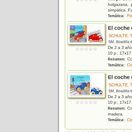
holgazana, 
simpática. F
Pa
Temática:
El coche
SCHULTE, 
SM
, Boadilla
De 2 a 3 añ
10 p.; 17x17 
Co
Resumen:
Co
Temática:
El coche 
SCHULTE, 
SM
, Boadilla
De 2 a 3 añ
10 p.; 17x17 
Con
Resumen:
madera.
Co
Temática: