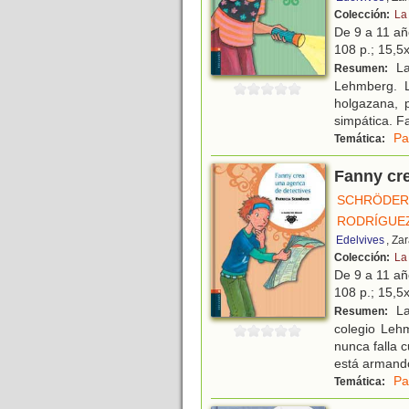
Colección:
La
De 9 a 11 a
108 p.; 15,5x
La
Resumen:
Lehmberg. L
holgazana, 
simpática. F
Pa
Temática:
Fanny cre
SCHRÖDER,
RODRÍGUEZ
Edelvives
, Za
Colección:
La
De 9 a 11 a
108 p.; 15,5x
La
Resumen:
colegio Leh
nunca falla 
está armando
Pa
Temática: