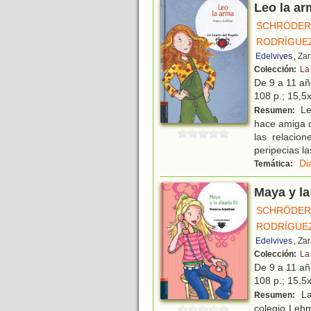
Leo la ar
SCHRÖDER,
RODRÍGUEZ
Edelvives
, Za
Colección:
La
De 9 a 11 a
108 p.; 15,5x
Le
Resumen:
hace amiga de
las relaci
peripecias la
Di
Temática:
Maya y la
SCHRÖDER,
RODRÍGUEZ
Edelvives
, Za
Colección:
La
De 9 a 11 a
108 p.; 15,5x
La
Resumen:
colegio Lehm