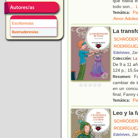
que había e
todo son
...
Pa
Temática:
Amor Adoles
Escritores/as
La trans
Ilustradores/as
SCHRÖDER,
RODRÍGUEZ
Edelvives
, Za
Colección:
La
De 9 a 11 a
124 p.; 15,5x
Fa
Resumen:
cambiar de i
en un concur
final, Fanny
Pa
Temática:
Leo y la 
SCHRÖDER,
RODRÍGUEZ
Edelvives
, Za