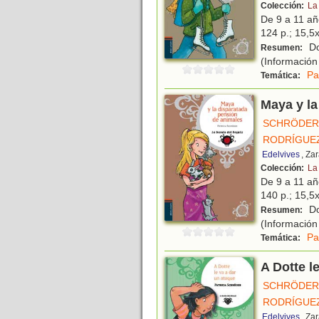
Colección:
La
De 9 a 11 a
124 p.; 15,5x
Do
Resumen:
(Información 
Pa
Temática:
Maya y la
SCHRÖDER,
RODRÍGUEZ
Edelvives
, Za
Colección:
La
De 9 a 11 a
140 p.; 15,5x
Do
Resumen:
(Información 
Pa
Temática:
A Dotte l
SCHRÖDER,
RODRÍGUEZ
Edelvives
, Za