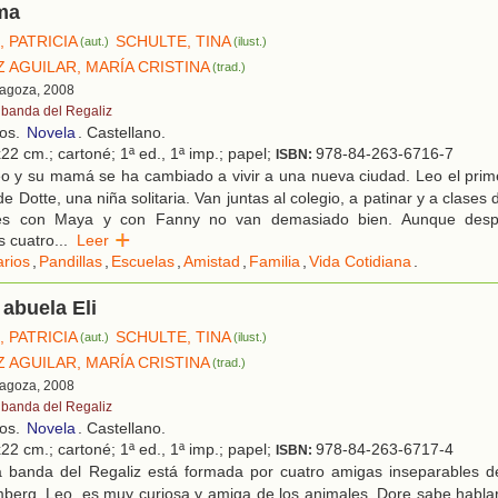
ma
 PATRICIA
SCHULTE, TINA
(aut.)
(ilust.)
 AGUILAR, MARÍA CRISTINA
(trad.)
ragoza, 2008
 banda del Regaliz
ños.
Novela
. Castellano.
22 cm.; cartoné; 1ª ed., 1ª imp.; papel;
978-84-263-6716-7
ISBN:
o y su mamá se ha cambiado a vivir a una nueva ciudad. Leo el prime
 Dotte, una niña solitaria. Van juntas al colegio, a patinar y a clases 
ones con Maya y con Fanny no van demasiado bien. Aunque des
s cuatro
...
Leer
arios
,
Pandillas
,
Escuelas
,
Amistad
,
Familia
,
Vida Cotidiana
.
 abuela Eli
 PATRICIA
SCHULTE, TINA
(aut.)
(ilust.)
 AGUILAR, MARÍA CRISTINA
(trad.)
ragoza, 2008
 banda del Regaliz
ños.
Novela
. Castellano.
22 cm.; cartoné; 1ª ed., 1ª imp.; papel;
978-84-263-6717-4
ISBN:
 banda del Regaliz está formada por cuatro amigas inseparables de
berg. Leo, es muy curiosa y amiga de los animales. Dore sabe hablar 