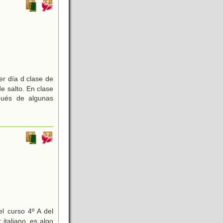
r día d clase de
de salto. En clase
pués de algunas
l curso 4º A del
italiano, es algo