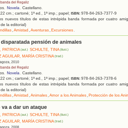
 banda del Regaliz
ños.
Novela
. Castellano.
22 cm.; cartoné; 1ª ed., 1ª imp.; papel;
978-84-263-7377-9
ISBN:
s nuevos títulos de estas intrépida banda formada por cuatro amig
de la editorial)
ndillas
,
Amistad
,
Aventuras
,
Excursiones
.
 disparatada pensión de animales
 PATRICIA
SCHULTE, TINA
(aut.)
(ilust.)
 AGUILAR, MARÍA CRISTINA
(trad.)
ragoza, 2010
 banda del Regaliz
ños.
Novela
. Castellano.
22 cm.; cartoné; 1ª ed., 1ª imp.; papel;
978-84-263-7378-6
ISBN:
s nuevos títulos de estas intrépida banda formada por cuatro amig
de la editorial)
ndillas
,
Amistad
,
Animales
,
Amor a los Animales
,
Protección de los Ani
e va a dar un ataque
 PATRICIA
SCHULTE, TINA
(aut.)
(ilust.)
 AGUILAR, MARÍA CRISTINA
(trad.)
ragoza, 2008