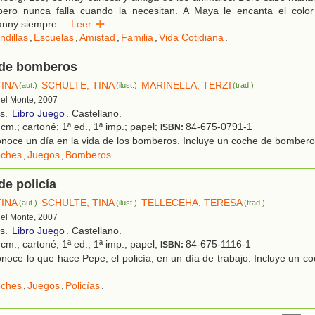
pero nunca falla cuando la necesitan. A Maya le encanta el colo
anny siempre
...
Leer
ndillas
,
Escuelas
,
Amistad
,
Familia
,
Vida Cotidiana
.
 de bomberos
TINA
SCHULTE, TINA
MARINELLA, TERZI
(aut.)
(ilust.)
(trad.)
 del Monte, 2007
os.
Libro Juego
. Castellano.
cm.; cartoné; 1ª ed., 1ª imp.; papel;
84-675-0791-1
ISBN:
noce un día en la vida de los bomberos. Incluye un coche de bomber
ches
,
Juegos
,
Bomberos
.
de policía
TINA
SCHULTE, TINA
TELLECEHA, TERESA
(aut.)
(ilust.)
(trad.)
 del Monte, 2007
os.
Libro Juego
. Castellano.
cm.; cartoné; 1ª ed., 1ª imp.; papel;
84-675-1116-1
ISBN:
oce lo que hace Pepe, el policía, en un día de trabajo. Incluye un co
ches
,
Juegos
,
Policías
.