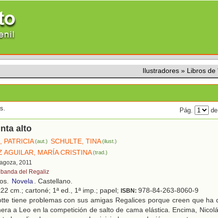
Ilustradores
»
Libros de
s.
Pág.
de
nta alto
 PATRICIA
SCHULTE, TINA
(aut.)
(ilust.)
 AGUILAR, MARÍA CRISTINA
(trad.)
ragoza, 2011
 banda del Regaliz
ños.
Novela
. Castellano.
22 cm.; cartoné; 1ª ed., 1ª imp.; papel;
978-84-263-8060-9
ISBN:
tte tiene problemas con sus amigas Regalices porque creen que ha q
ra a Leo en la competición de salto de cama elástica. Encima, Nicolás