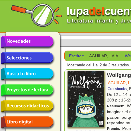
Escritor:
AGUILAR, LAIA
We
Mostrando del 1 al 2 de 2 resultados.
Wolfgang 
AGUILAR, L
Crossbooks
, 
De 12 a 14 
208 p.; 15x23
Wol
Resumen:
imaginar el 
pasión porq
repentina mu
Premi
Premio: