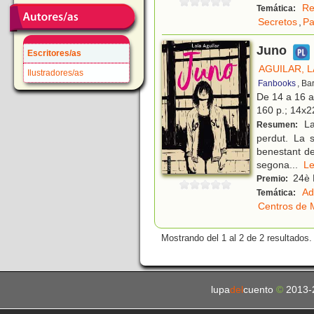
Re
Temática:
Secretos
,
Pa
Juno
Escritores/as
AGUILAR, L
Ilustradores/as
Fanbooks
, Ba
De 14 a 16 
160 p.; 14x22
La
Resumen:
perdut. La s
benestant de
segona
...
L
24è P
Premio:
Ad
Temática:
Centros de 
Mostrando del 1 al 2 de 2 resultados.
lupa
del
cuento
©
2013-