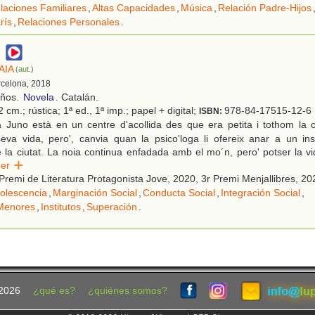
laciones Familiares
,
Altas Capacidades
,
Música
,
Relación Padre-Hijos
rís
,
Relaciones Personales
.
AIA
(aut.)
rcelona, 2018
años.
Novela
. Catalán.
 cm.; rústica; 1ª ed., 1ª imp.; papel + digital;
978-84-17515-12-6
ISBN:
 Juno està en un centre d'acollida des que era petita i tothom la 
eva vida, pero', canvia quan la psico'loga li ofereix anar a un ins
 la ciutat. La noia continua enfadada amb el mo´n, pero' potser la vi
eer
remi de Literatura Protagonista Jove, 2020, 3r Premi Menjallibres, 20
olescencia
,
Marginación Social
,
Conducta Social
,
Integración Social
,
Menores
,
Institutos
,
Superación
.
2026
¿qué es?
¿quiénes somos?