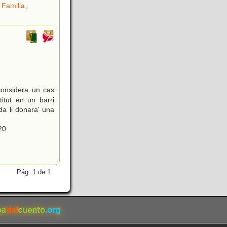
,
Familia
,
considera un cas
titut en un barri
da li donara' una
20
Pág. 1 de 1.