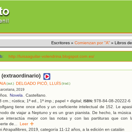
Escritores
»
Comienzan por "A"
»
Libros d
b:
http://luisaaguilar-volendrina.blogspot.com.es/
(extraordinario)
AIA
DELGADO PICÓ, LLUÍS
(aut.)
(trad.)
Barcelana, 2019
años.
Novela
. Castellano.
 cm.; rústica; 1ª ed., 1ª imp.; papel + digital;
978-84-08-20222-6
ISBN:
fgang tiene once años y un coeficiente intelectual de 152. Le apasi
modo de viajar a Neptuno y es un gran pianista. De hecho, la músic
ue interactúa mejor con las notas y con las partituras que con 
erte de
...
Leer
 Atrapallibres, 2019, categoría 11-12 años, a la edición en catalán