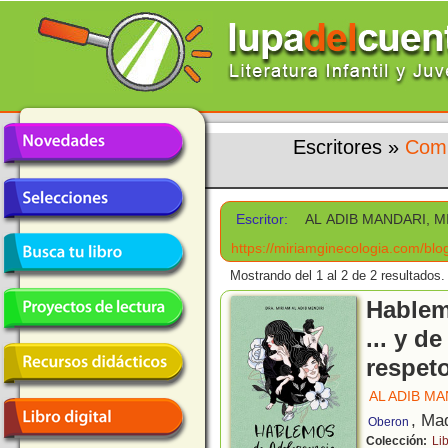
Escritores
»
Comi
Escritor:
AL ADIB MANDARI, M
https://miriamginecologia.com/blo
Mostrando del 1 al 2 de 2 resultados.
Hablem
... y d
respet
AL ADIB MA
, Ma
Oberon
Colección:
Li