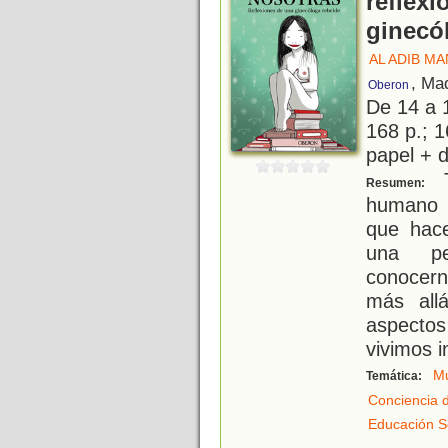
reflex
ginecó
AL ADIB MA
, Ma
Oberon
De 14 a 
168 p.; 1
papel + d
T
Resumen:
humano e
que hac
una pe
conocern
más all
aspectos 
vivimos i
Mu
Temática:
Conciencia 
Educación S