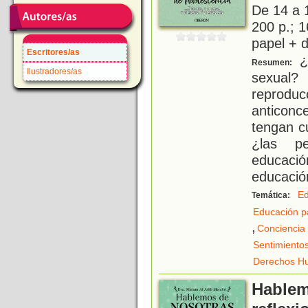
De 14 a 
200 p.; 1
papel + d
Escritores/as
¿
Resumen:
Ilustradores/as
sexual
reprodu
anticonce
tengan c
¿las pe
educac
educació
Ed
Temática:
Educación p
,
Conciencia
Sentimiento
Derechos H
Hablem