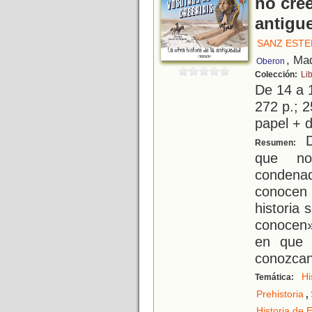
no cree
antigu
SANZ ESTE
, Ma
Oberon
Colección:
Li
De 14 a 
272 p.; 2
papel + d
Di
Resumen:
que no
condenad
conocen
historia 
conocen»
en que 
conozca
Hi
Temática:
,
Prehistoria
Historia de 