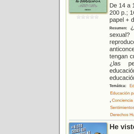
De 14 a 
200 p.; 1
papel + d
¿
Resumen:
sexual
reprodu
anticonce
tengan c
¿las pe
educac
educació
Ed
Temática:
Educación p
,
Conciencia
Sentimiento
Derechos H
He vis