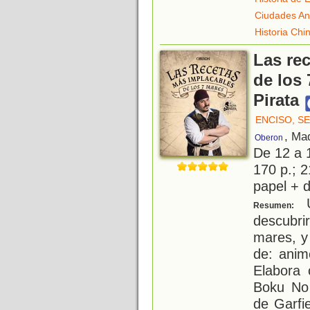
Ciudades An
Historia Chi
Las re
de los 
Pirata
ENCISO, S
, Ma
Oberon
De 12 a 
170 p.; 2
papel + d
U
Resumen:
descubri
mares, y
de: anim
Elabora 
Boku No
de Garfi