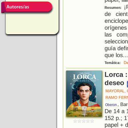
ISB
¡P
Resumen:
de cient
enciclo
orígenes
las com
seleccio
guía defi
que los
...
De
Temática:
Lorca :
deseo
MAYORAL,
RAMO FERN
, Ba
Oberon
De 14 a 
152 p.; 1
papel + d