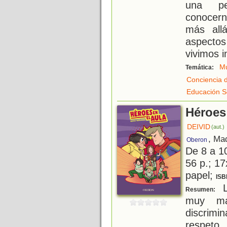
una pe
conocern
más all
aspectos 
vivimos i
Mu
Temática:
Conciencia 
Educación S
Héroes 
DEIVID
(aut.)
, Ma
Oberon
De 8 a 1
56 p.; 17
papel;
ISB
L
Resumen:
muy ma
discrimi
respeto.