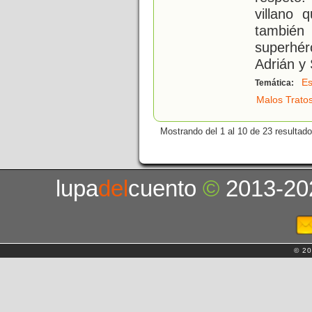
villano 
tambié
superhé
Adrián y
Es
Temática:
Malos Trato
Mostrando del 1 al 10 de 23 resultado
lupa
del
cuento
©
2013-20
© 20