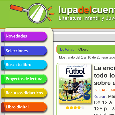
Editorial:
Oberon
Mostrando del 1 al 10 de 23 resultado
La enci
todo l
sobre 
STEAD, EM
, Ma
Oberon
De 12 a 
128 p.; 2
papel;