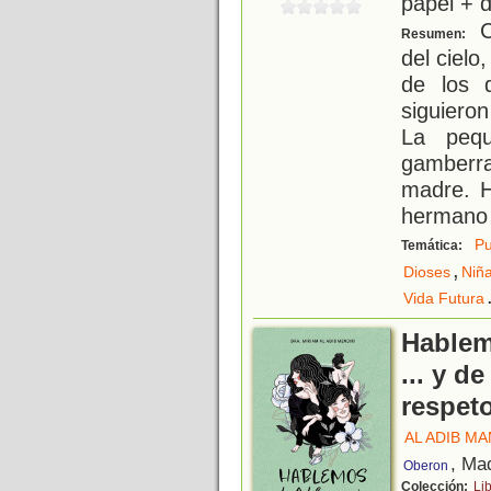
papel + d
C
Resumen:
del cielo
de los 
siguiero
La peq
gamberr
madre. H
hermano 
Pu
Temática:
,
Dioses
Niñ
Vida Futura
Hablem
... y d
respet
AL ADIB MA
, Ma
Oberon
Colección:
Li