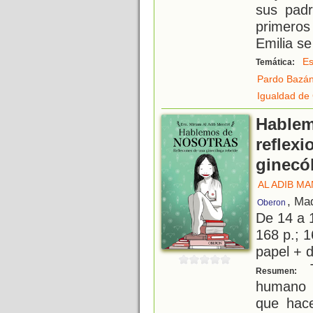
sus padr
primeros
Emilia s
Es
Temática:
Pardo Bazán
Igualdad de
Hablem
reflex
ginecó
AL ADIB MA
, Ma
Oberon
De 14 a 
168 p.; 1
papel + d
T
Resumen:
humano e
que hac