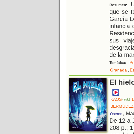
Un
Resumen:
que se t
García L
infancia
Residenc
sus via
desgraci
de la ma
Po
Temática:
,
Granada
E
El hiel
KAOS
(aut.)
BERMÚDEZ
, Ma
Oberon
De 12 a 
208 p.; 1