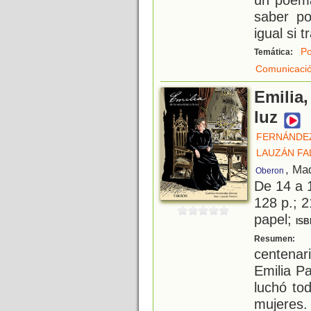
saber po
igual si t
Po
Temática:
Comunicaci
Emilia,
luz
FERNÁNDE
LAUZÁN FA
, Ma
Oberon
De 14 a 
128 p.; 2
papel;
ISB
E
Resumen:
centenar
Emilia P
luchó to
mujeres. 