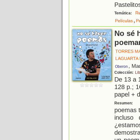
Pastelito
Re
Temática:
,
Películas
Pe
No sé 
poemar
TORRES MA
LAGUARTA 
, Ma
Oberon
Colección:
Li
De 13 a 
128 p.; 1
papel + d
M
Resumen:
poemas t
incluso 
¿estamo
demostra
un poema