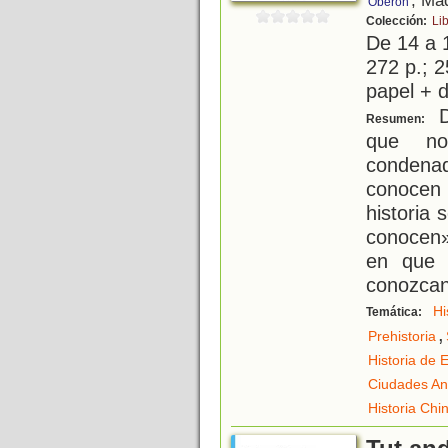
, Ma
Oberon
Colección:
Li
De 14 a 
272 p.; 2
papel + d
Di
Resumen:
que no
condenad
conocen
historia 
conocen»
en que 
conozca
Hi
Temática:
,
Prehistoria
Historia de 
Ciudades An
Historia Chi