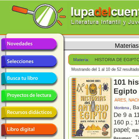
Materias
Materia:
HISTORIA DE EGIPT
Mostrando del 1 al 10 de 52 resultado
101 his
Egipto
ARES, NAC
, B
Montena
De 9 a 1
160 p.; 1
papel;
ISB
"¡
Resumen: