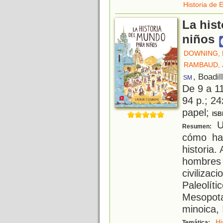
Historia de 
La his
niños
DOWNING, 
RAMBAUD, 
, Boadil
SM
De 9 a 1
94 p.; 24
papel;
ISB
Un
Resumen:
cómo ha 
historia.
hombre
civiliz
Paleolí
Mesopotam
minoica, 
Hi
Temática: