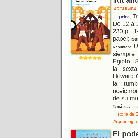
Tut and
ARGUIMBAU
, T
Loqueleo
De 12 a 
230 p.; 1
papel;
ISB
Un
Resumen:
siempre
Egipto. 
la sext
Howard C
la tum
noviembr
de su mu
Hi
Temática:
Historia de 
Arqueología
El pode