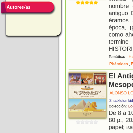
nombre 
antiguo 
éramos 
época, ¡
como aho
termine
HISTORI
Hi
Temática:
,
Pirámides
E
El Ant
Mesop
ALONSO LÓ
Shackleton ki
Colección:
Loc
De 8 a 1
80 p.; 20
papel;
ISB