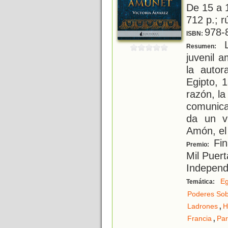
De 15 a 
712 p.; r
978-
ISBN:
L
Resumen:
juvenil 
la auto
Egipto, 
razón, l
comunica
da un v
Amón, el
Fin
Premio:
Mil Puert
Independ
Eg
Temática:
Poderes Sob
,
Ladrones
H
,
Francia
Par