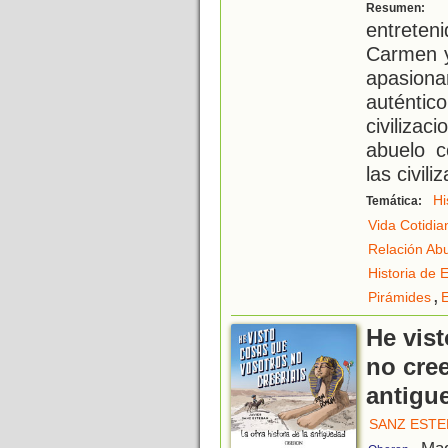
D
Resumen:
entreten
Carmen y
apasiona
auténtic
civiliza
abuelo c
las civili
Hi
Temática:
Vida Cotidia
Relación Ab
Historia de 
,
Pirámides
E
He vis
no cree
antigu
SANZ ESTE