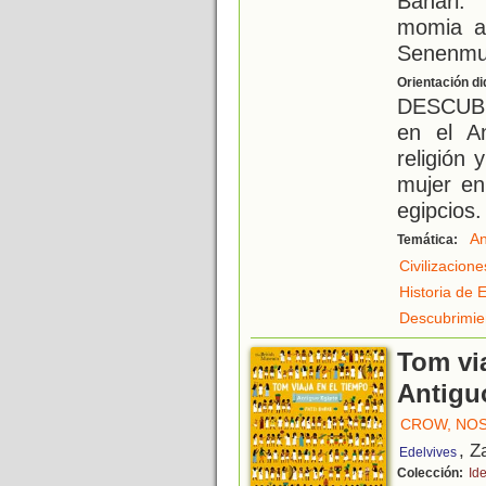
Bahari.
momia a 
Senenmu
Orientación di
DESCUBR
en el An
religión 
mujer en
egipcios.
An
Temática:
Civilizacion
Historia de 
Descubrimie
Tom via
Antigu
CROW, NO
, Z
Edelvives
Colección:
Id