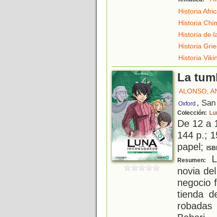
Historia Afri
Historia Chi
Historia de l
Historia Gri
Historia Viki
La tum
ALONSO, A
, San
Oxford
Colección:
Lu
De 12 a 
144 p.; 1
papel;
ISB
L
Resumen:
novia de
negocio f
tienda d
robadas