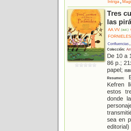
,
Intriga
Mag
Tres cu
las pi
AA.VV.
(aut.)
FORNIELES
Confluencias
Colección:
Am
De 10 a 
86 p.; 21
papel;
ISB
E
Resumen:
Kefren l
estos tr
donde la
perso
transmit
sea en p
editorial)