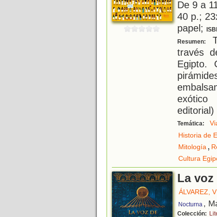
De 9 a 1
40 p.; 23
papel;
ISB
T
Resumen:
través d
Egipto. 
pirámide
embalsa
exótico
editorial)
Vi
Temática:
Historia de 
,
Mitología
R
Cultura Egip
La voz
ÁLVAREZ, 
, M
Nocturna
Colección:
Li