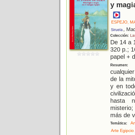
y magi
ESPEJO, M
, Mad
Siruela
Colección:
La
De 14 a 
320 p.; 1
papel + d
U
Resumen:
cualquie
de la mit
y en tod
civiliza
hasta 
misterio
más de v
An
Temática:
Arte Egipcio