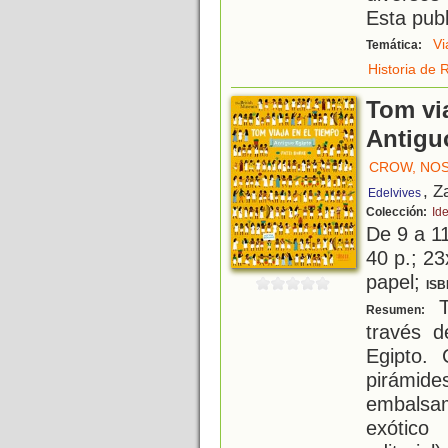
Esta publ
Vi
Temática:
Historia de
Tom via
Antigu
CROW, NO
, Z
Edelvives
Colección:
Id
De 9 a 1
40 p.; 23
papel;
ISB
T
Resumen:
través d
Egipto. 
pirámide
embalsa
exótico