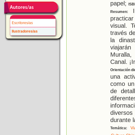
papel;
ISB
I
Resumen:
practica
Escritores/as
visual.
Ilustradores/as
través de
la dinas
viajarán
Muralla
Canal. ¡I
Orientación di
una acti
como un 
de deta
diferen
informaci
diverso
durante l
Vi
Temática: