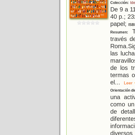
Colección:
Id
De 9 a 1
40 p.; 23
papel;
ISB
T
Resumen:
través d
Roma.Sig
las luch
maravill
de los t
termas 
el
...
Lee
Orientación di
una acti
como un 
de deta
diferen
informaci
diversos