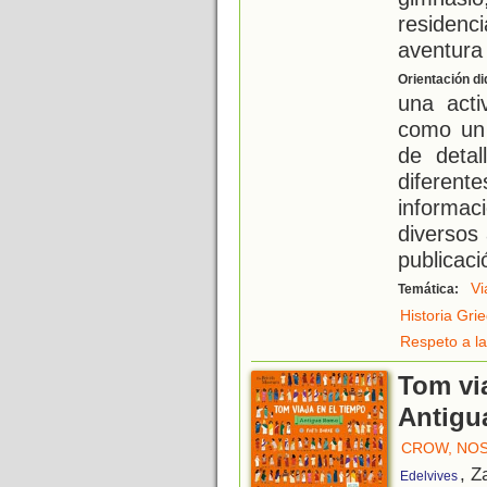
residen
aventura
Orientación di
una acti
como un 
de deta
diferen
informaci
diversos 
publicaci
Vi
Temática:
Historia Gri
Respeto a la
Tom via
Antigu
CROW, NO
, Z
Edelvives