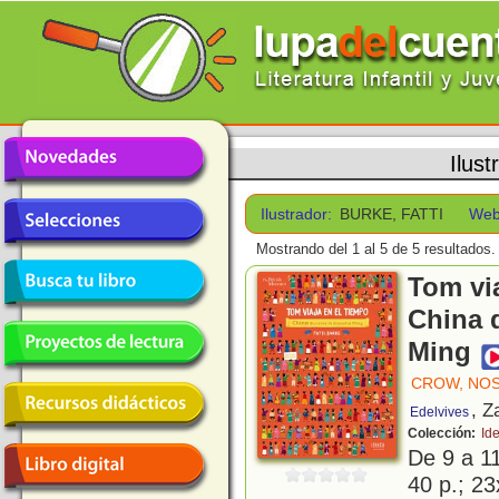
Ilust
Ilustrador:
BURKE, FATTI
Web
Mostrando del 1 al 5 de 5 resultados.
Tom via
China d
Ming
CROW, NO
, Z
Edelvives
Colección:
Id
De 9 a 1
40 p.; 23