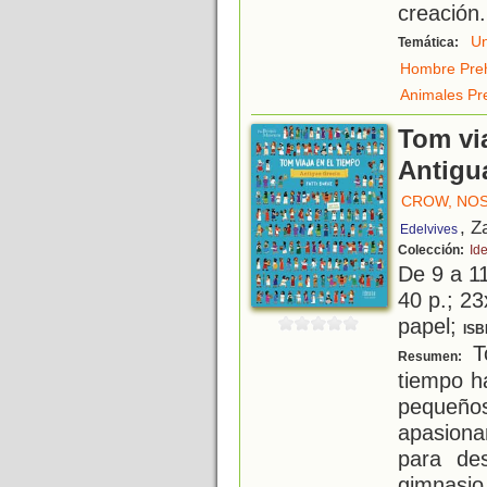
creación
.
Un
Temática:
Hombre Preh
Animales Pre
Tom via
Antigu
CROW, NO
, Z
Edelvives
Colección:
Id
De 9 a 1
40 p.; 23
papel;
ISB
To
Resumen:
tiempo ha
pequeños
apasion
para des
gimnasi