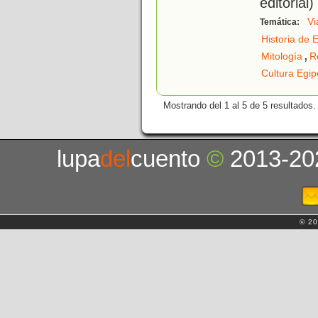
editorial)
Vi
Temática:
Historia de 
,
Mitología
R
Cultura Egip
Mostrando del 1 al 5 de 5 resultados.
lupa
del
cuento
©
2013-20
© 20