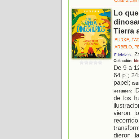
Cultura Chi
Lo que
dinosau
Tierra
BURKE, FAT
ARBELO, P
, Z
Edelvives
Colección:
Id
De 9 a 1
64 p.; 24
papel;
ISB
De
Resumen:
de los h
ilustrac
vieron l
recorrid
transfor
dieron l