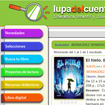
Ilustrador:
BERMÚDEZ ROMERO
Mostrando del 1 al 1 de 1 resultado.
El hielo.
KAOS
(aut.)
BERMÚDEZ
Oberon
, Madr
De 12 a 15 
208 p.; 17x24
Cu
Resumen:
dioses con a
dedica a ha
hermano en l