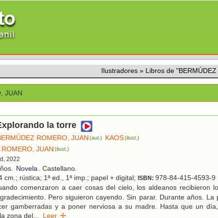
Ilustradores
»
Libros de "BERMÚDE
, JUAN
 Explorando la torre
BERMÚDEZ ROMERO, JUAN
KAOS
(aut.)
(ilust.)
 ROMERO, JUAN
(ilust.)
id, 2022
años.
Novela
. Castellano.
 cm.; rústica; 1ª ed., 1ª imp.; papel + digital;
978-84-415-4593-9
ISBN:
ando comenzaron a caer cosas del cielo, los aldeanos recibieron lo
gradecimiento. Pero siguieron cayendo. Sin parar. Durante años. La
cer gamberradas y a poner nerviosa a su madre. Hasta que un día
a zona del
...
Leer