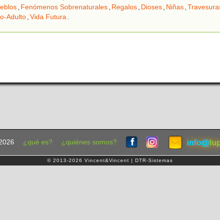
eblos
,
Fenómenos Sobrenaturales
,
Regalos
,
Dioses
,
Niñas
,
Travesura
o-Adulto
,
Vida Futura
.
2026
¿qué es?
¿quiénes somos?
© 2013-2026 Vincent&Vincent | DTR-Sistemas