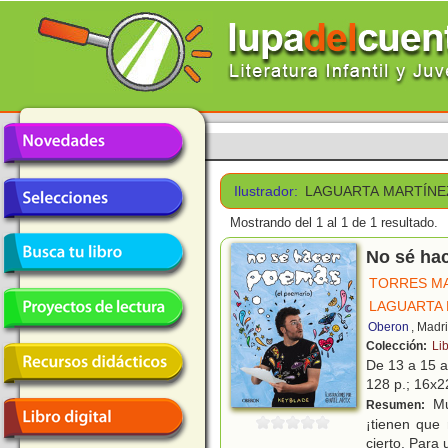
Ilustrador:
LAGUARTA MARTÍNE
Mostrando del 1 al 1 de 1 resultado.
No sé ha
TORRES MA
LAGUARTA 
Oberon
, Madr
Colección:
Li
De 13 a 15 
128 p.; 16x22
Mu
Resumen:
¡tienen que
cierto. Para 