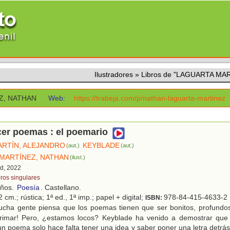
Ilustradores
»
Libros de "LAGUARTA MA
Z, NATHAN
Web:
https://trabeja.com/p/nathan-laguarta-martinez
cer poemas : el poemario
RTÍN, ALEJANDRO
KEYBLADE
(aut.)
(aut.)
MARTÍNEZ, NATHAN
(ilust.)
id, 2022
bros singulares
años.
Poesía
. Castellano.
 cm.; rústica; 1ª ed., 1ª imp.; papel + digital;
978-84-415-4633-2
ISBN:
cha gente piensa que los poemas tienen que ser bonitos, profundos 
 rimar! Pero, ¿estamos locos? Keyblade ha venido a demostrar qu
un poema solo hace falta tener una idea y saber poner una letra detrás 