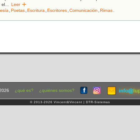
 el
...
Leer
esía
,
Poetas
,
Escritura
,
Escritores
,
Comunicación
,
Rimas
.
2026
¿qué es?
¿quiénes somos?
© 2013-2026 Vincent&Vincent | DTR-Sistemas