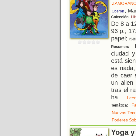
ZAMORANO
, Ma
Oberon
Colección:
Li
De 8 a 1
96 p.; 17
papel;
ISB
L
Resumen:
ciudad y
está sie
es nada,
de caer s
un alien
tras el r
ha
...
Le
Fa
Temática:
Nuevas Tecn
Poderes Sob
Yoga y