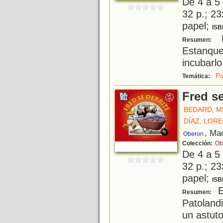
De 4 a 5
32 p.; 23
papel;
ISB
B
Resumen:
Estanqu
incubarlo.
Pa
Temática:
Fred se
BEDARD, M
DÍAZ, LORE
, Ma
Oberon
Colección:
Ob
De 4 a 5
32 p.; 23
papel;
ISB
E
Resumen:
Patolandi
un astuto