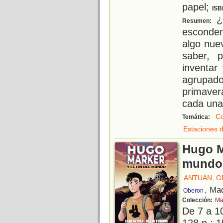
papel;
ISB
¿S
Resumen:
esconde
algo nue
saber, 
inventar
agrupad
primaver
cada una
Co
Temática:
Estaciones d
Hugo Ma
mundo
ANTUÁN, G
, Ma
Oberon
Colección:
Ma
De 7 a 1
128 p.; 1