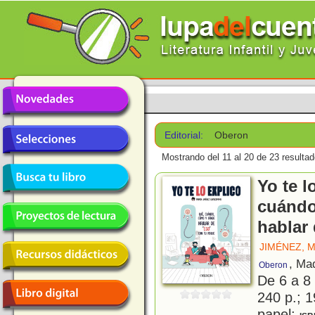
Editorial:
Oberon
Mostrando del 11 al 20 de 23 resultad
Yo te l
cuándo
hablar
JIMÉNEZ, 
, Ma
Oberon
De 6 a 8
240 p.; 1
papel;