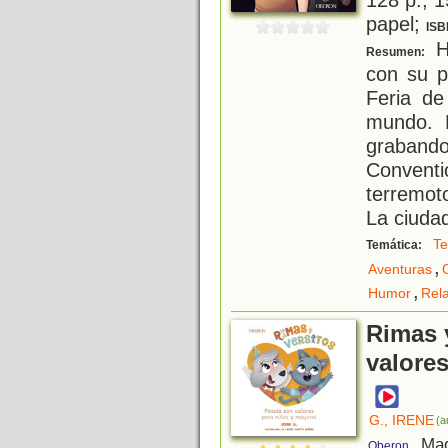
papel;
ISB
H
Resumen:
con su p
Feria de
mundo. 
graband
Convent
terremot
La ciuda
Te
Temática:
,
Aventuras
,
Humor
Rela
Rimas y
valore
G., IRENE
(a
, Ma
Oberon