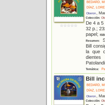
BEDARD, M
DÍAZ, LORE
, Ma
Oberon
Colección:
Ob
De 4 a 5
32 p.; 23
papel;
ISB
Si
Resumen:
Bill con
la que 
dientes
Patolandi
Pa
Temática:
Bill i
BEDARD, M
DÍAZ, LORE
, Ma
Oberon
Colección:
Ob