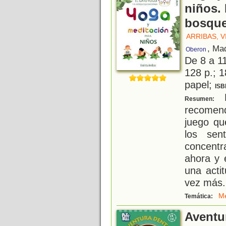
niños. 
bosque
ARRIBAS, V
, Ma
Oberon
De 8 a 1
128 p.; 1
papel;
ISB
E
Resumen:
recomend
juego qu
los sen
concentra
ahora y 
una acti
vez más
.
Me
Temática:
Aventu