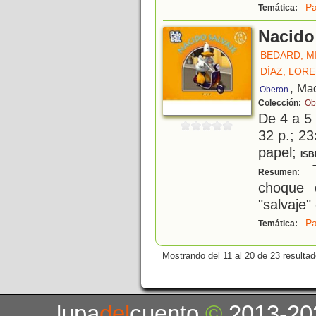
Pa
Temática:
Nacido
BEDARD, M
DÍAZ, LORE
, Ma
Oberon
Colección:
Ob
De 4 a 5
32 p.; 23
papel;
ISB
T
Resumen:
choque 
"salvaje
Pa
Temática:
Mostrando del 11 al 20 de 23 resultad
lupa
del
cuento
©
2013-20