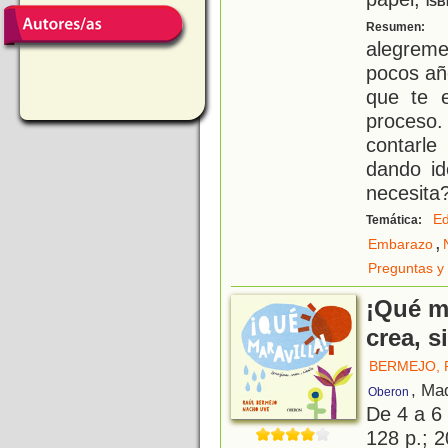
ISB
U
Resumen:
alegreme
pocos año
que te e
proces
contarle
dando id
necesita
Ed
Temática:
,
Embarazo
Preguntas y
¡Qué ma
crea, s
BERMEJO, 
, Ma
Oberon
De 4 a 6
128 p.; 2