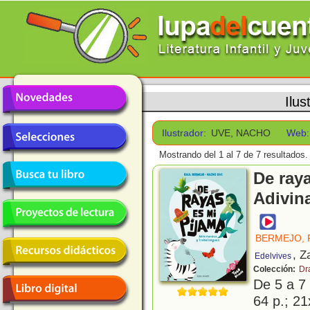
Ilus
Ilustrador:
UVE, NACHO
Web:
Mostrando del 1 al 7 de 7 resultados.
De raya
Adivin
BERMEJO, 
, Z
Edelvives
Colección:
Dr
De 5 a 7
64 p.; 21