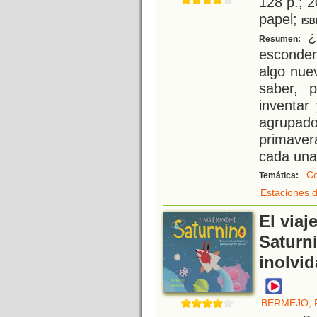
128 p.; 2
papel;
ISB
¿S
Resumen:
esconde
algo nue
saber, 
inventar
agrupad
primaver
cada una
Co
Temática:
Estaciones d
El viaj
Saturn
inolvid
BERMEJO, 