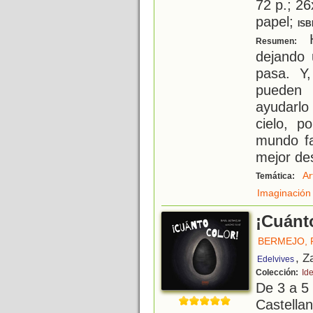
72 p.; 26
papel;
ISB
H
Resumen:
dejando 
pasa. Y,
pueden 
ayudarlo
cielo, p
mundo fa
mejor de
Ar
Temática:
Imaginación
¡Cuánt
BERMEJO, 
, Z
Edelvives
Colección:
Id
De 3 a 5
Castellan