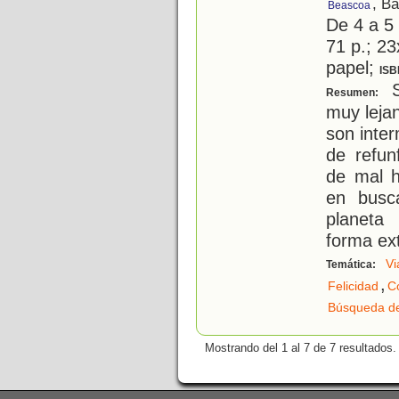
, B
Beascoa
De 4 a 5
71 p.; 23
papel;
ISB
S
Resumen:
muy lejan
son inte
de refun
de mal h
en busc
planeta
forma ex
Vi
Temática:
,
Felicidad
C
Búsqueda de
Mostrando del 1 al 7 de 7 resultados.