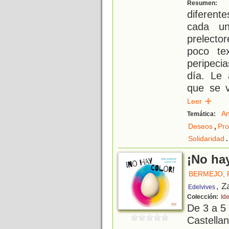
E
Resumen:
diferent
cada u
prelecto
poco te
peripeci
día. Le 
que se v
Leer
An
Temática:
,
Deseos
Pro
.
Solidaridad
¡No hay
BERMEJO, 
, Z
Edelvives
Colección:
Id
De 3 a 5
Castellan