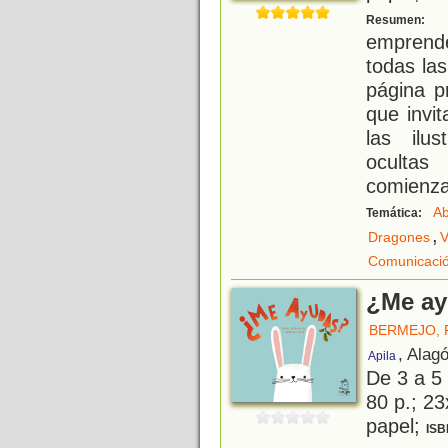
E
Resumen:
emprende
todas la
página p
que invit
las ilu
ocultas
comienza
Ab
Temática:
,
Dragones
V
Comunicació
¿Me a
BERMEJO, 
, Alag
Apila
De 3 a 5
80 p.; 23
papel;
ISB