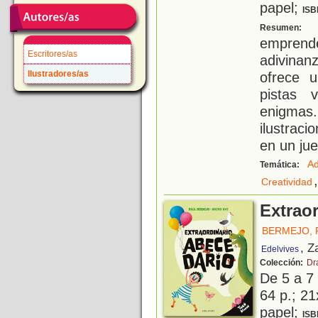
papel;
ISB
E
Resumen:
emprend
Escritores/as
adivinan
Ilustradores/as
ofrece u
pistas 
enigmas
ilustraci
en un ju
Ad
Temática:
,
Creatividad
Extrao
BERMEJO, 
, Z
Edelvives
Colección:
Dr
De 5 a 7
64 p.; 21
papel;
ISB