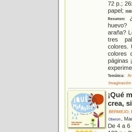
72 p.; 26
papel;
ISB
¿
Resumen:
huevo?
araña? L
tres pa
colores.
colores 
páginas ¡
experime
Ar
Temática:
Imaginación
¡Qué ma
crea, s
BERMEJO, 
, Ma
Oberon
De 4 a 6