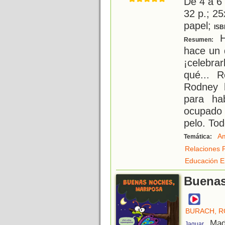
De 4 a 6
32 p.; 25
papel;
ISB
H
Resumen:
hace un 
¡celebra
qué... R
Rodney 
para ha
ocupado 
pelo. To
Am
Temática:
Relaciones 
Educación E
Buenas
BURACH, R
, Mad
Jaguar