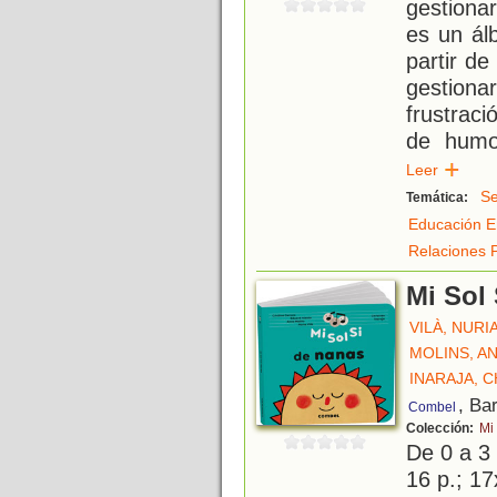
gestiona
es un ál
partir d
gestion
frustraci
de humor
Leer
Se
Temática:
Educación E
Relaciones 
Mi Sol
VILÀ, NURI
MOLINS, A
INARAJA, C
, Ba
Combel
Colección:
Mi 
De 0 a 3
16 p.; 17