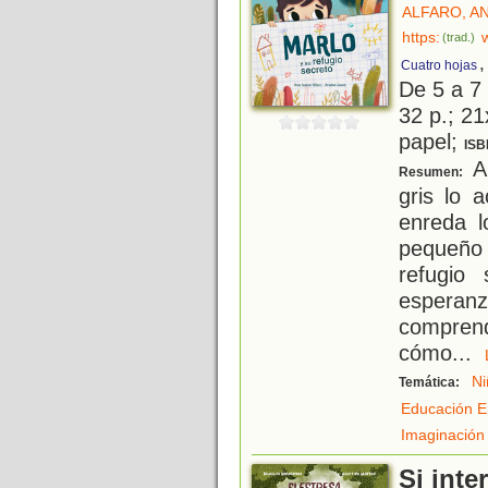
ALFARO, AN
https:
(trad.)
,
Cuatro hojas
De 5 a 7
32 p.; 21
papel;
ISB
A 
Resumen:
gris lo 
enreda l
pequeño 
refugio
esperanz
comprend
cómo
...
Ni
Temática:
Educación E
Imaginación
Si inte