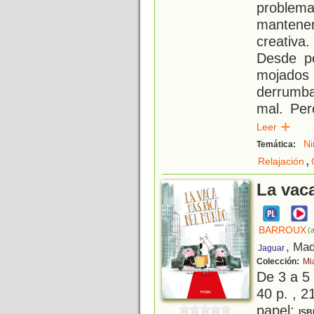
proble
mantene
creativa
Desde pe
mojados
derrumba
mal. Per
Leer
Ni
Temática:
,
Relajación
La vac
BARROUX
(a
, Mad
Jaguar
Colección:
Mi
De 3 a 5
40 p. , 2
papel;
ISB