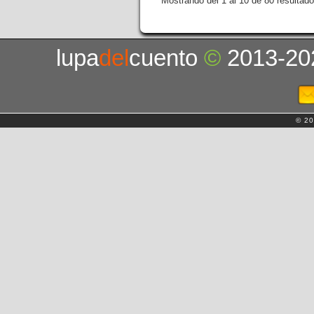
Mostrando del 1 al 10 de 80 resultado
lupa
del
cuento
©
2013-20
© 20