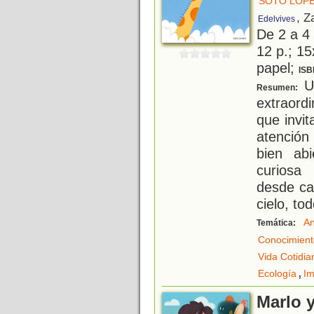
SOTO LÓPE
, Z
Edelvives
De 2 a 4
12 p.; 15
papel;
ISB
Un
Resumen:
extraord
que invit
atención
bien abi
curiosa
desde ca
cielo, to
An
Temática:
Conocimient
Vida Cotidia
,
Ecología
Im
Marlo y