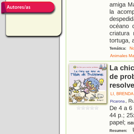
amiga Ma
la acom
despedi
océano 
criatura
tortuga, a
N
Temática:
Animales Ma
La chic
de prob
resolv
LI, BRENDA
, R
Picarona
De 4 a 6
44 p.; 25
papel;
ISB
U
Resumen: