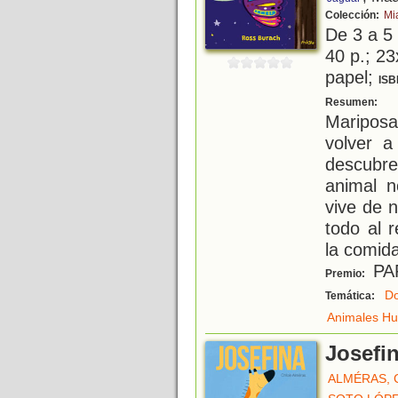
Colección:
Mi
De 3 a 5
40 p.; 23
papel;
ISB
«
Resumen:
Mariposa
volver a
descubre
animal 
vive de 
todo al 
la comid
PA
Premio:
Do
Temática:
Animales H
Josefi
ALMÉRAS, 