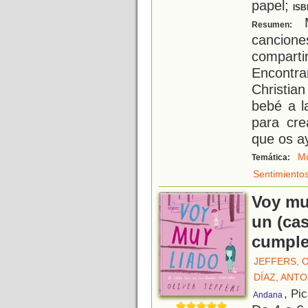
papel;
ISB
M
Resumen:
cancion
compar
Encontr
Christia
bebé a l
para cr
que os ay
Mú
Temática:
Sentimiento
Voy muy
un (cas
cumpl
JEFFERS, 
DÍAZ, ANT
, Pi
Andana