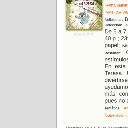
HERNÁNDE
MATTAR, A
, 
Volteletras
Colección:
Lec
De 5 a 7
40 p.; 23
papel;
ISB
C
Resumen:
estímulo
En esta 
Teresa.
divertir
ayudamos
más con
pues no 
An
Temática:
,
Superación