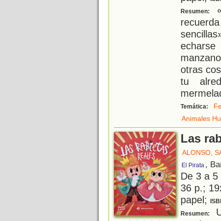
«
Resumen:
recuerda
sencilla
echarse
manzano.
otras co
tu alre
mermela
Fe
Temática:
Animales H
Las rab
ALONSO, 
, Ba
El Pirata
De 3 a 5
36 p.; 19
papel;
ISB
Un
Resumen: