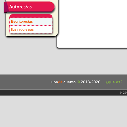
Escritores/as
Ilustradores/as
lupa
del
cuento
©
2013-2026
¿qué es?
© 20