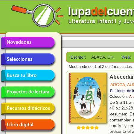
Escritor:
ABADA, CH.
Web:
Mostrando del 1 al 2 de 2 resultados.
Abecedar
AROCA, A
Ediciones de l
Colección:
Al
De 9 a 11 a
40 p.; 21x28 
Es
Resumen:
contemplar 
cuadro y un
presenta el a