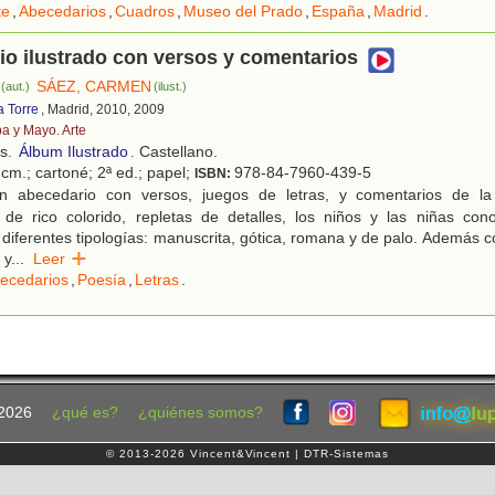
te
,
Abecedarios
,
Cuadros
,
Museo del Prado
,
España
,
Madrid
.
o ilustrado con versos y comentarios
SÁEZ, CARMEN
(aut.)
(ilust.)
a Torre
, Madrid, 2010, 2009
ba y Mayo. Arte
os.
Álbum Ilustrado
. Castellano.
cm.; cartoné; 2ª ed.; papel;
978-84-7960-439-5
ISBN:
 abecedario con versos, juegos de letras, y comentarios de l
s de rico colorido, repletas de detalles, los niños y las niñas con
 diferentes tipologías: manuscrita, gótica, romana y de palo. Además co
 y
...
Leer
ecedarios
,
Poesía
,
Letras
.
2026
¿qué es?
¿quiénes somos?
© 2013-2026 Vincent&Vincent | DTR-Sistemas