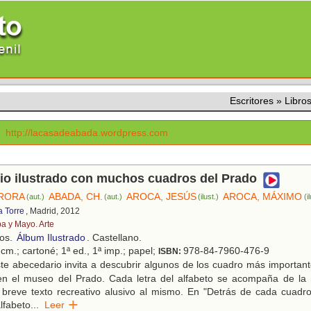
Escritores
»
Libro
http://lacasadeabada.wordpress.com
io ilustrado con muchos cuadros del Prado
URORA
ABADA, CH.
AROCA, JESÚS
AROCA, MÁXIMO
(aut.)
(aut.)
(ilust.)
(i
a Torre
, Madrid, 2012
ba y Mayo. Arte
ños.
Álbum Ilustrado
. Castellano.
cm.; cartoné; 1ª ed., 1ª imp.; papel;
978-84-7960-476-9
ISBN:
te abecedario invita a descubrir algunos de los cuadro más importan
en el museo del Prado. Cada letra del alfabeto se acompaña de la 
 breve texto recreativo alusivo al mismo. En "Detrás de cada cuad
lfabeto
...
Leer