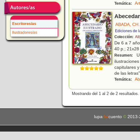
Ar
Temática:
Abecedari
Escritores/as
ABADA, CH.
Ediciones de l
Ilustradores/as
Colección:
Al
De 6 a 7 añ
40 p.; 21x28 
Un
Resumen:
ilustracione
capitulares y
de las letras"
Ab
Temática:
Mostrando del 1 al 2 de 2 resultados.
lupa
del
cuento
©
2013-