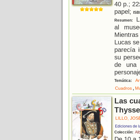
40 p.; 22
papel;
ISB
La
Resumen:
al muse
Mientra
Lucas se
parecía 
su perse
de una 
personaj
Ar
Temática:
,
Cuadros
M
Las cu
Thyss
LILLO, JOS
Ediciones de l
Colección:
Al
De 10 a 