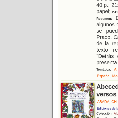
40 p.; 21
papel;
ISB
Es
Resumen:
algunos 
se pued
Prado. C
de la re
texto r
"Detrás
presenta 
Ar
Temática:
,
España
Mad
Abeced
versos
ABADA, CH.
Ediciones de l
Colección:
Al