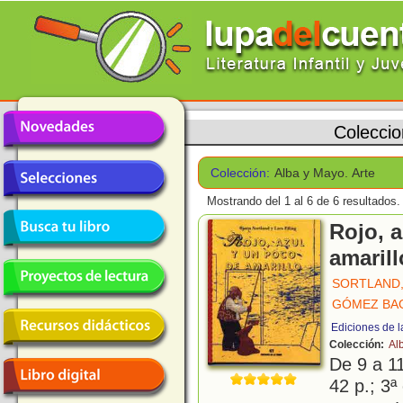
Colecci
Colección:
Alba y Mayo. Arte
Mostrando del 1 al 6 de 6 resultados.
Rojo, 
amarill
SORTLAND,
GÓMEZ BAG
Ediciones de l
Colección:
Al
De 9 a 1
42 p.; 3ª