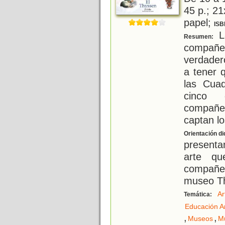
45 p.; 21
papel;
ISB
La
Resumen:
compañe
verdadero
a tener 
las Cua
cinco 
compañe
captan lo
Orientación di
presenta
arte qu
compañer
museo Th
Ar
Temática:
Educación Ar
,
,
Museos
M