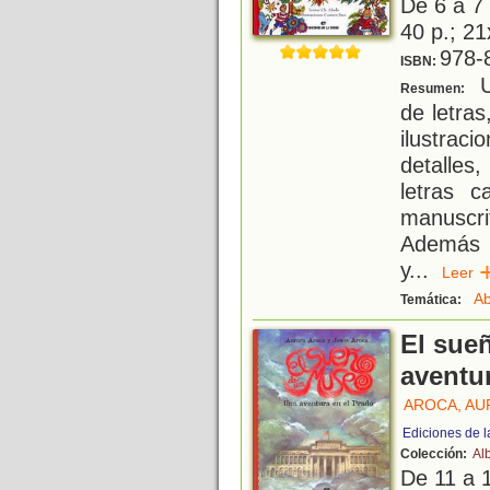
De 6 a 7
40 p.; 21
978-
ISBN:
U
Resumen:
de letras
ilustrac
detalles,
letras c
manuscr
Además c
y
...
Lee
Ab
Temática:
El sue
aventu
AROCA, A
Ediciones de l
Colección:
Al
De 11 a 