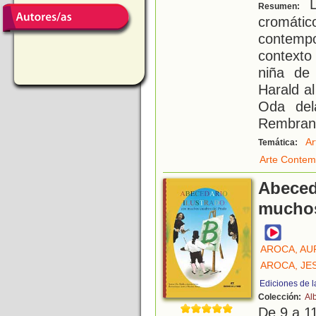
Li
Resumen:
cromátic
contem
contexto
niña de
Harald a
Oda del
Rembrand
Ar
Temática:
Arte Conte
Abeced
muchos
AROCA, A
AROCA, JE
Ediciones de l
Colección:
Al
De 9 a 1