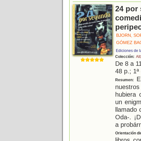
24 por
comedi
peripec
BJORN, SO
GÓMEZ BAG
Ediciones de l
Colección:
Al
De 8 a 1
48 p.; 1ª
El
Resumen:
nuestros 
hubiera 
un enigm
llamado c
Oda-. ¡D
a probár
Orientación di
libros c