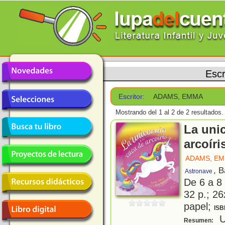
Escr
Escritor:
ADAMS, EMMA
Mostrando del 1 al 2 de 2 resultados.
La unic
arcoíri
ADAMS, E
, 
Astronave
De 6 a 8
32 p.; 26
papel;
ISB
Un
Resumen: