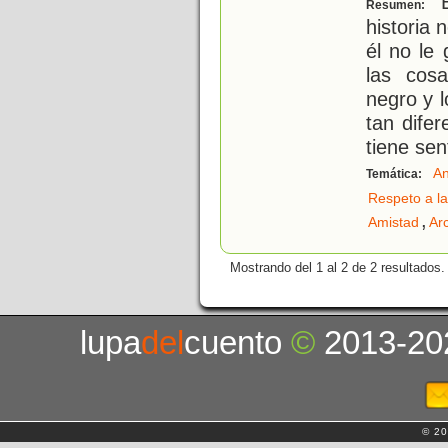
E
Resumen:
historia
él no le 
las cosa
negro y l
tan dife
tiene se
An
Temática:
Respeto a la
,
Amistad
Arc
Mostrando del 1 al 2 de 2 resultados.
lupa
del
cuento
©
2013-20
© 20