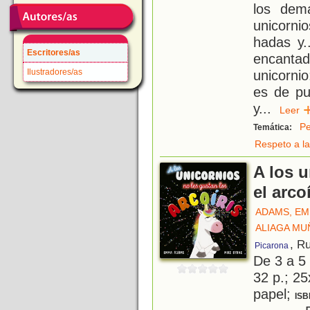
los dem
unicorni
hadas y.
Escritores/as
encanta
Ilustradores/as
unicorni
es de pu
y
...
Lee
Pe
Temática:
Respeto a la
A los u
el arco
ADAMS, E
ALIAGA MU
, R
Picarona
De 3 a 5
32 p.; 25
papel;
ISB