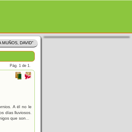
GA MUÑOS, DAVID"
Pág. 1 de 1.
rnios. A él no le
los días lluviosos.
amigos que son
...