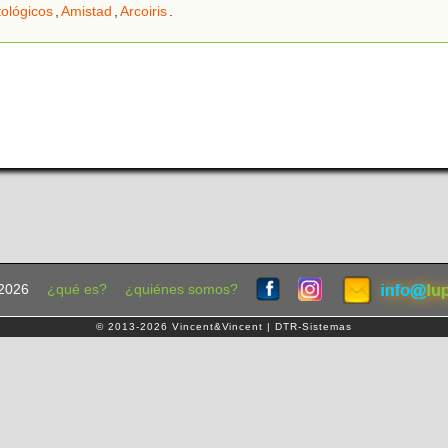
ológicos
,
Amistad
,
Arcoiris
.
2026
¿qué es?
¿quiénes somos?
© 2013-2026 Vincent&Vincent | DTR-Sistemas