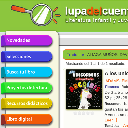
Traductor:
ALIAGA MUÑOS, DAV
Mostrando del 1 al 1 de 1 resultado.
A los uni
ADAMS, E
Picarona
, Rub
De 3 a 5 añ
32 p.; 25x28 
El
Resumen:
gustan los arc
A veces se s
Leer
An
Temática: