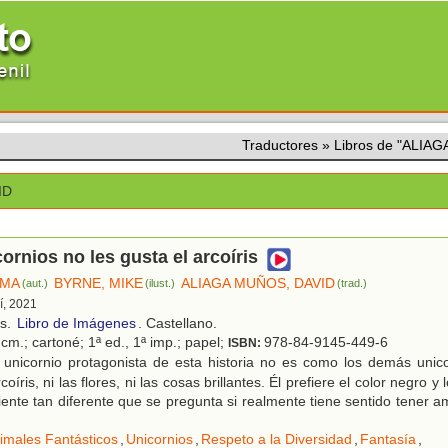
Traductores
»
Libros de "ALIA
ID
cornios no les gusta el arcoíris
MMA
BYRNE, MIKE
ALIAGA MUÑOS, DAVID
(aut.)
(ilust.)
(trad.)
í, 2021
os.
Libro de Imágenes
. Castellano.
cm.; cartoné; 1ª ed., 1ª imp.; papel;
978-84-9145-449-6
ISBN:
 unicornio protagonista de esta historia no es como los demás unico
oíris, ni las flores, ni las cosas brillantes. Él prefiere el color negro y 
iente tan diferente que se pregunta si realmente tiene sentido tener 
imales Fantásticos
,
Unicornios
,
Respeto a la Diversidad
,
Fantasía
,