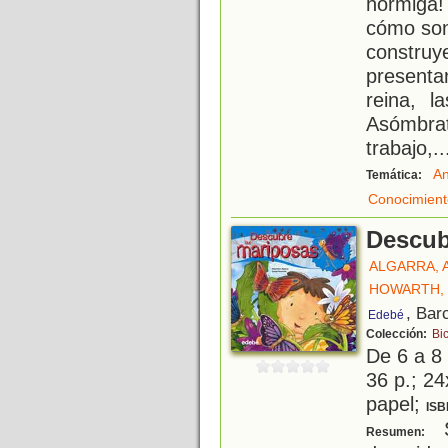
hormiga!
cómo son
construy
presenta
reina, l
Asómbra
trabajo,
..
An
Temática:
Conocimient
Descub
ALGARRA, 
HOWARTH, 
, Bar
Edebé
Colección:
Bi
De 6 a 8
36 p.; 24
papel;
ISB
S
Resumen: