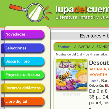
Escritores
»
Escritor:
ALGARRA, ALEJAND
Mostrando del 1 al 4 de 4 resultados.
Descub
ALGARRA, 
HOWARTH, 
, Bar
Edebé
Colección:
Bi
De 6 a 8
36 p.; 24
papel;
ISB
¿