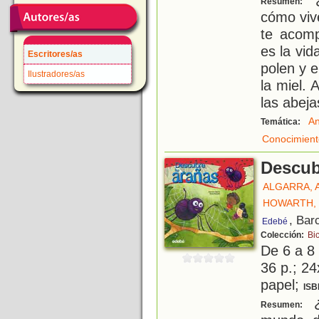
Resumen:
cómo viv
te acom
es la vi
Escritores/as
polen y e
Ilustradores/as
la miel. 
las abeja
An
Temática:
Conocimient
Descub
ALGARRA, 
HOWARTH, 
, Bar
Edebé
Colección:
Bi
De 6 a 8
36 p.; 24
papel;
ISB
¿
Resumen: