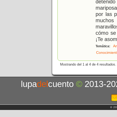
detenido
mariposa
por las 
muchos 
maravill
cómo se 
¡Te asom
An
Temática:
Conocimient
Mostrando del 1 al 4 de 4 resultados.
lupa
del
cuento
©
2013-20
© 20