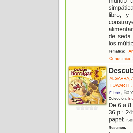
mundo d
simpátic
libro, 
constru
alimenta
de seda 
los múlti
An
Temática:
Conocimient
Descub
ALGARRA, 
HOWARTH, 
, Bar
Edebé
Colección:
Bi
De 6 a 8
36 p.; 24
papel;
ISB
¡
Resumen: