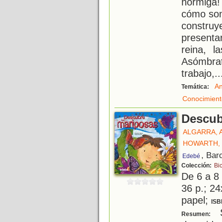
hormiga!
cómo son
construy
presenta
reina, l
Asómbra
trabajo,
..
An
Temática:
Conocimient
Descub
ALGARRA, 
HOWARTH, 
, Bar
Edebé
Colección:
Bi
De 6 a 8
36 p.; 24
papel;
ISB
S
Resumen: