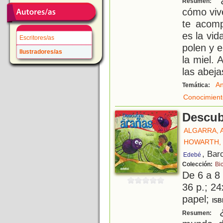
Resumen:
cómo viv
te acom
es la vi
Escritores/as
polen y e
Ilustradores/as
la miel. 
las abeja
An
Temática:
Conocimient
Descub
ALGARRA, 
HOWARTH, 
, Bar
Edebé
Colección:
Bi
De 6 a 8
36 p.; 24
papel;
ISB
¿
Resumen: