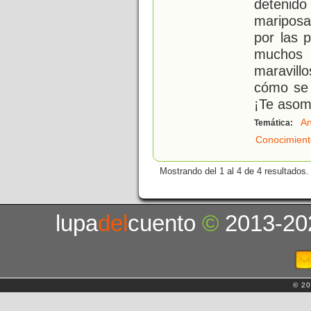
detenido
mariposa
por las 
muchos 
maravill
cómo se 
¡Te asom
An
Temática:
Conocimient
Mostrando del 1 al 4 de 4 resultados.
lupa
del
cuento
©
2013-20
© 20