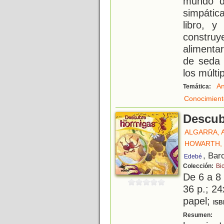
mundo d
simpátic
libro, 
constru
alimenta
de seda 
los múlti
An
Temática:
Conocimient
Descub
ALGARRA, 
HOWARTH, 
, Bar
Edebé
Colección:
Bi
De 6 a 8
36 p.; 24
papel;
ISB
¡
Resumen: