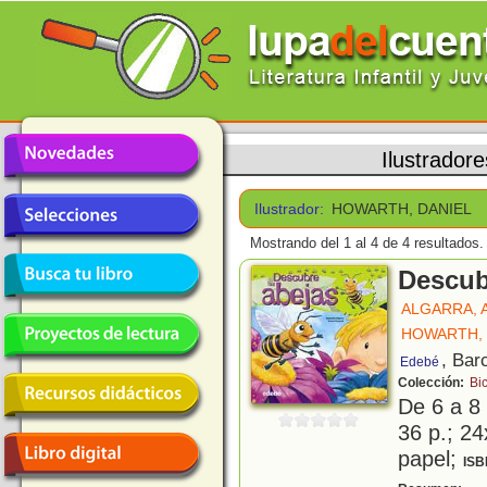
Ilustradore
Ilustrador:
HOWARTH, DANIEL
Mostrando del 1 al 4 de 4 resultados.
Descub
ALGARRA, 
HOWARTH, 
, Bar
Edebé
Colección:
Bi
De 6 a 8
36 p.; 24
papel;
ISB
¿