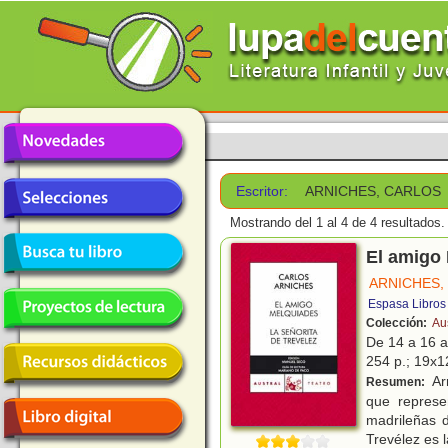
Escritor:
ARNICHES, CARLOS
Mostrando del 1 al 4 de 4 resultados.
El amigo 
ARNICHES,
Espasa Libros
Colección:
Aus
De 14 a 16 
254 p.; 19x12
Arn
Resumen:
que represe
madrileñas 
Trevélez es l