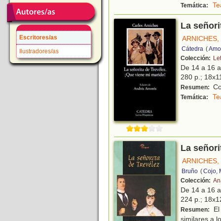
Te
Temática:
La señori
Escritores/as
ARNICHES,
Cátedra
(
Amor
Ilustradores/as
Colección:
Le
De 14 a 16 
280 p.; 18x11
Con
Resumen:
Te
Temática:
La señori
ARNICHES,
Bruño
(
Cojo,
Colección:
An
De 14 a 16 
224 p.; 18x12
El 
Resumen:
similares a 