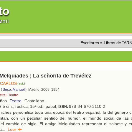
Escritores
»
Libros de "A
Melquiades ; La señorita de Trevélez
 CARLOS
(aut.)
(
Seco, Manuel
), Madrid, 2009, 1954
tral. Teatro
años.
Teatro
. Castellano.
,5 cm.; rústica; 15ª ed.; papel;
978-84-670-3110-2
ISBN:
iches personifica toda una época del teatro español, la del género ch
ntan, con un peculiar sentido del humor, el mundo social de las 
del cambio de siglo. El amigo Melquiades representa el sainete y e
a
...
Leer