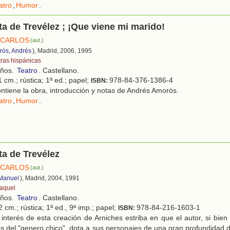
atro
,
Humor
.
ta de Trevélez ; ¡Que viene mi marido!
 CARLOS
(aut.)
ós, Andrés
), Madrid, 2006, 1995
tras hispánicas
años.
Teatro
. Castellano.
 cm.; rústica; 1ª ed.; papel;
978-84-376-1386-4
ISBN:
tiene la obra, introducción y notas de Andrés Amorós.
atro
,
Humor
.
ta de Trevélez
 CARLOS
(aut.)
 Manuel
), Madrid, 2004, 1991
aquel
años.
Teatro
. Castellano.
 cm.; rústica; 1ª ed., 9ª imp.; papel;
978-84-216-1603-1
ISBN:
interés de esta creación de Arniches estriba en que el autor, si bien u
los del "genero chico", dota a sus personajes de una gran profundidad d