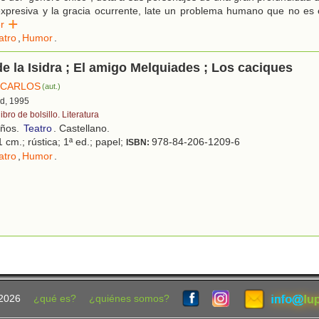
expresiva y la gracia ocurrente, late un problema humano que no es 
eer
atro
,
Humor
.
de la Isidra ; El amigo Melquiades ; Los caciques
 CARLOS
(aut.)
id, 1995
libro de bolsillo. Literatura
años.
Teatro
. Castellano.
 cm.; rústica; 1ª ed.; papel;
978-84-206-1209-6
ISBN:
atro
,
Humor
.
2026
¿qué es?
¿quiénes somos?