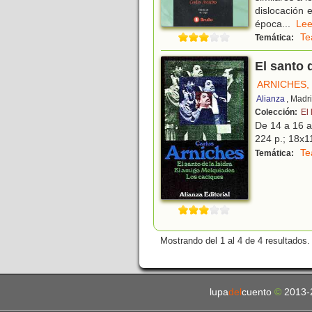
dislocación 
época
...
L
Te
Temática:
El santo 
ARNICHES,
Alianza
, Madr
Colección:
El 
De 14 a 16 
224 p.; 18x11
Te
Temática:
Mostrando del 1 al 4 de 4 resultados.
lupa
del
cuento
©
2013-