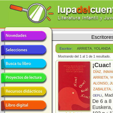
Escritore
Escritor:
ARRIETA, YOLANDA
Mostrando del 1 al 1 de 1 resultado.
¡Cuac!
DÍAZ, INM
ARRIETA, 
ALONSO, J
ZABALETA,
, Mad
OEPLI
De 6 a 8
Euskera,