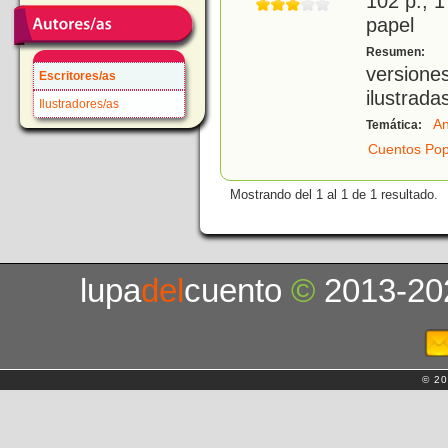
102 p.; 1
papel
S
Resumen:
versione
Escritores/as
ilustrada
Ilustradores/as
An
Temática:
Cuentos Pop
Mostrando del 1 al 1 de 1 resultado.
lupa
del
cuento
©
2013-20
© 20