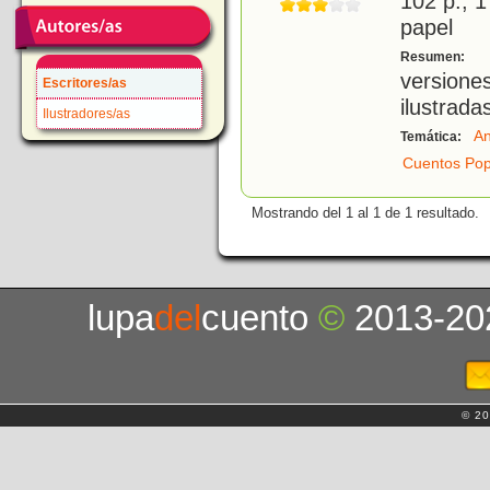
102 p.; 1
papel
S
Resumen:
versione
Escritores/as
ilustrada
Ilustradores/as
An
Temática:
Cuentos Pop
Mostrando del 1 al 1 de 1 resultado.
lupa
del
cuento
©
2013-20
© 20