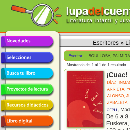
Escritores
»
L
Escritor:
BOULLOSA, PALMIRA
Mostrando del 1 al 1 de 1 resultado.
¡Cuac!
DÍAZ, INM
ARRIETA, 
ALONSO, J
ZABALETA,
, Mad
OEPLI
De 6 a 8
Euskera,