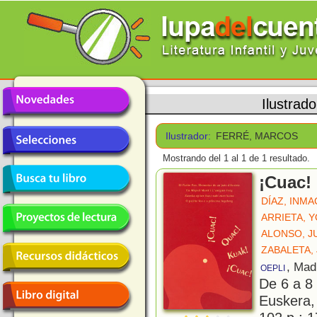
Ilustrad
Ilustrador:
FERRÉ, MARCOS
Mostrando del 1 al 1 de 1 resultado.
¡Cuac!
DÍAZ, INM
ARRIETA, 
ALONSO, J
ZABALETA,
, Mad
OEPLI
De 6 a 8
Euskera,