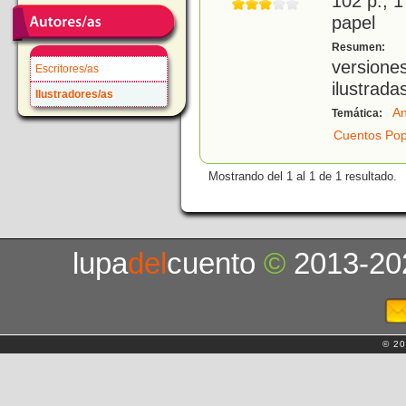
102 p.; 1
papel
S
Resumen:
versione
Escritores/as
ilustrada
Ilustradores/as
An
Temática:
Cuentos Pop
Mostrando del 1 al 1 de 1 resultado.
lupa
del
cuento
©
2013-20
© 20