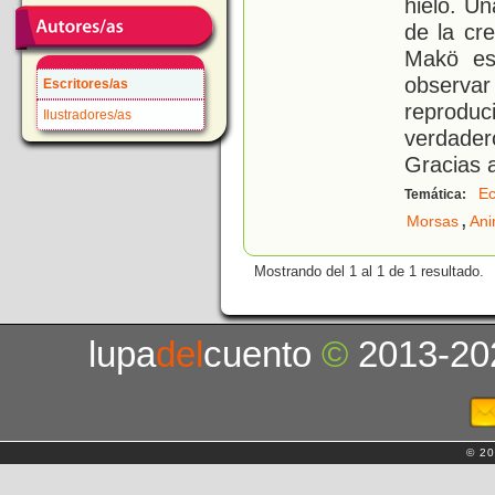
hielo. Un
de la cre
Makö es
observa
Escritores/as
reproduc
Ilustradores/as
verdade
Gracias 
Ec
Temática:
,
Morsas
Ani
Mostrando del 1 al 1 de 1 resultado.
lupa
del
cuento
©
2013-20
© 20