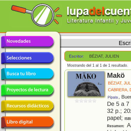
Escr
Escritor:
BÉZIAT, JULIEN
Mostrando del 1 al 1 de 1 resultado.
Makö
BÉZIAT, JU
CABRERA, 
, Bue
Pípala
De 5 a 7
32 p.; 20
papel;
ISB
A 
Resumen: