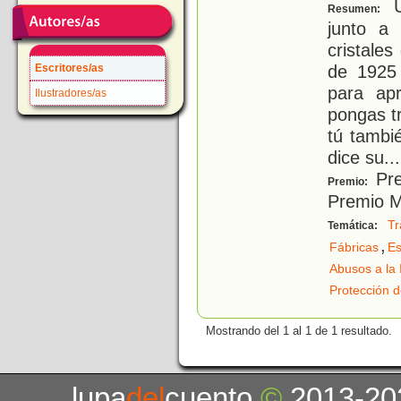
U
Resumen:
junto a
cristale
de 1925 
Escritores/as
para apr
Ilustradores/as
pongas tr
tú tambi
dice su
...
Pre
Premio:
Premio M
Tr
Temática:
,
Fábricas
Es
Abusos a la 
Protección 
Mostrando del 1 al 1 de 1 resultado.
lupa
del
cuento
©
2013-20