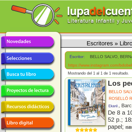
Escritores
»
Lib
Escritor:
BELLO SALVO, BER
https://www.instagram.com/bdobel
Mostrando del 1 al 1 de 1 resultado.
Los pe
BELLO SAL
ROSELLÓ R
, Bar
Ekaré
De 8 a 1
52 p.; 18
papel;
ISB