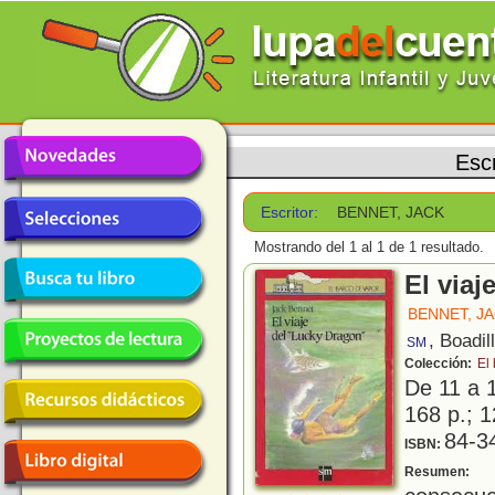
Escr
Escritor:
BENNET, JACK
Mostrando del 1 al 1 de 1 resultado.
El viaj
BENNET, J
, Boadil
SM
Colección:
El
De 11 a 
168 p.; 1
84-3
ISBN:
L
Resumen: