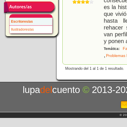
consecue
es la his
que vivi
hasta l
Escritores/as
rehacer 
Ilustradores/as
van perf
y ponen 
Fa
Temática:
,
Problemas P
Mostrando del 1 al 1 de 1 resultado.
lupa
del
cuento
©
2013-20
© 20