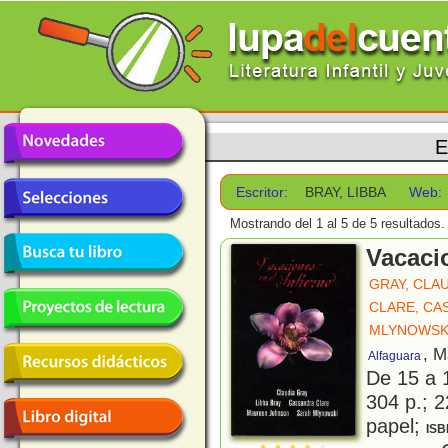
E
Escritor:
BRAY, LIBBA
Web:
Mostrando del 1 al 5 de 5 resultados.
Vacacio
GRAY, CLA
CLARE, CA
MLYNOWSKI
, M
Alfaguara
De 15 a 
304 p.; 2
papel;
ISB