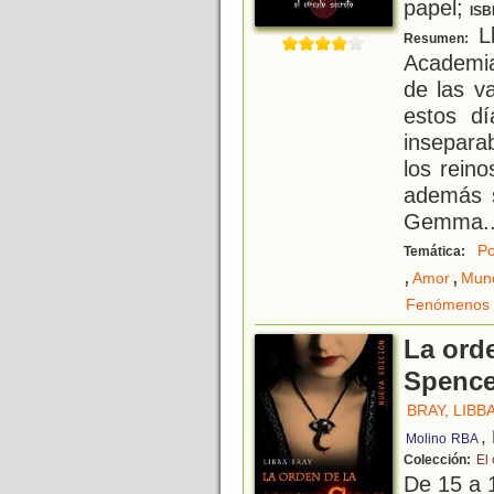
papel;
ISB
Ll
Resumen:
Academia
de las v
estos dí
insepara
los rein
además s
Gemma
.
Po
Temática:
,
,
Amor
Mund
Fenómenos 
La ord
Spenc
BRAY, LIBB
,
Molino
RBA
Colección:
El 
De 15 a 