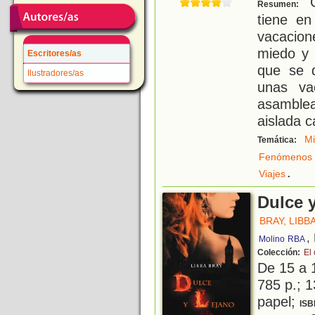
C
Resumen:
tiene e
vacacione
miedo y 
Escritores/as
que se d
Ilustradores/as
unas va
asamblea
aislada c
M
Temática:
Fenómenos 
.
Viajes
Dulce y
BRAY, LIBB
,
Molino
RBA
Colección:
El 
De 15 a 
785 p.; 1
papel;
ISB