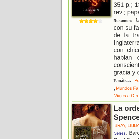
351 p.; 1
rev.; pap
G
Resumen:
con su f
de la t
Inglater
con chi
hablan 
conscien
gracia y 
Po
Temática:
,
Mundos Fan
Viajes a Ot
La ord
Spenc
BRAY, LIBB
, Bar
Serres