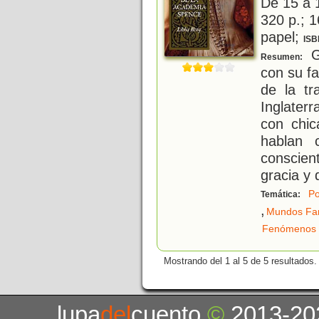
De 15 a 
320 p.; 1
papel;
ISB
G
Resumen:
con su f
de la t
Inglater
con chi
hablan 
conscien
gracia y 
Po
Temática:
,
Mundos Fan
Fenómenos 
Mostrando del 1 al 5 de 5 resultados.
lupa
del
cuento
©
2013-20