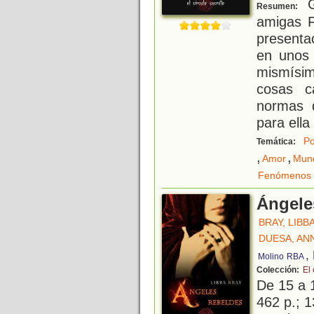
G
Resumen:
amigas F
presenta
en unos 
mismísim
cosas c
normas d
para ella 
Po
Temática:
,
,
Amor
Mund
Fenómenos 
Ángele
BRAY, LIBB
DUESA, AN
,
Molino
RBA
Colección:
El 
De 15 a 
462 p.; 1