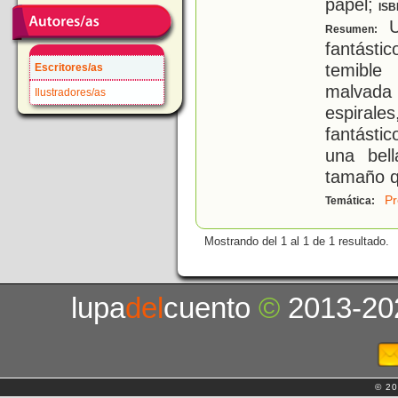
papel;
ISB
U
Resumen:
fantásti
temible
Escritores/as
malvada 
Ilustradores/as
espiral
fantásti
una bell
tamaño 
Pr
Temática:
Mostrando del 1 al 1 de 1 resultado.
lupa
del
cuento
©
2013-20
© 20