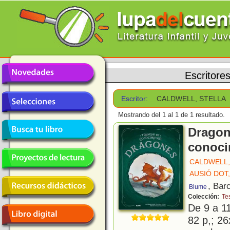
Escritore
Escritor:
CALDWELL, STELLA
Mostrando del 1 al 1 de 1 resultado.
Dragon
conoci
CALDWELL,
AUSIÓ DOT
, Bar
Blume
Colección:
Te
De 9 a 1
82 p,; 26