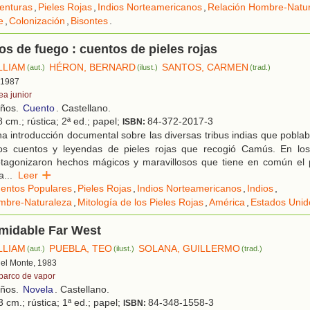
enturas
,
Pieles Rojas
,
Indios Norteamericanos
,
Relación Hombre-Natu
e
,
Colonización
,
Bisontes
.
os de fuego : cuentos de pieles rojas
LLIAM
HÉRON, BERNARD
SANTOS, CARMEN
(aut.)
(ilust.)
(trad.)
, 1987
ea junior
años.
Cuento
. Castellano.
 cm.; rústica; 2ª ed.; papel;
84-372-2017-3
ISBN:
a introducción documental sobre las diversas tribus indias que pobl
os cuentos y leyendas de pieles rojas que recogió Camús. En los 
rotagonizaron hechos mágicos y maravillosos que tiene en común el
a
...
Leer
entos Populares
,
Pieles Rojas
,
Indios Norteamericanos
,
Indios
,
mbre-Naturaleza
,
Mitología de los Pieles Rojas
,
América
,
Estados Unid
rmidable Far West
LLIAM
PUEBLA, TEO
SOLANA, GUILLERMO
(aut.)
(ilust.)
(trad.)
 del Monte, 1983
 barco de vapor
años.
Novela
. Castellano.
 cm.; rústica; 1ª ed.; papel;
84-348-1558-3
ISBN: