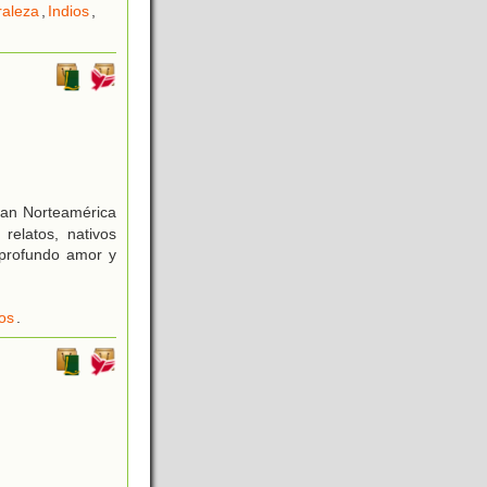
raleza
,
Indios
,
aban Norteamérica
relatos, nativos
 profundo amor y
os
.