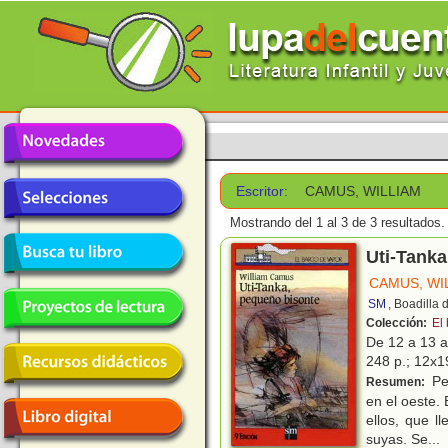
Escritor:
CAMUS, WILLIAM
Mostrando del 1 al 3 de 3 resultados.
Uti-Tanka
CAMUS, WI
SM
, Boadilla
Colección:
El
De 12 a 13 
248 p.; 12x19
Pe
Resumen:
en el oeste.
ellos, que l
suyas. Se
...