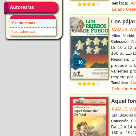
Av
Temática:
Lejano Oest
Los pájar
Escritores/as
CAMUS, WI
Ilustradores/as
Altea
, Madrid
Colección:
Alt
De 10 a 12 
160 p.; 11x18
Un
Resumen:
precede a l
valientes p
respeto por l
Cu
Temática:
Relación Ho
Aquel fo
CAMUS, WI
SM
, Boadilla
Colección:
El
De 12 a 14 
160 p.; 19x13