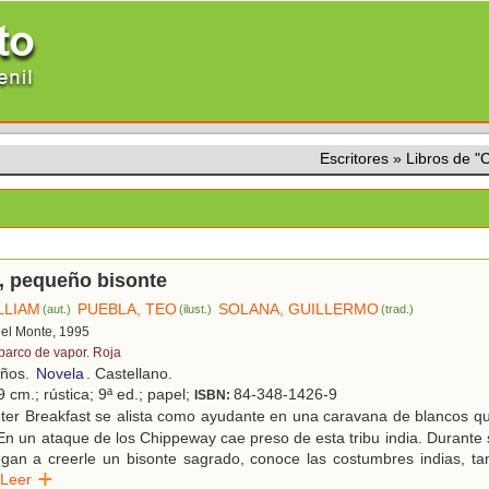
Escritores
»
Libros de 
, pequeño bisonte
LLIAM
PUEBLA, TEO
SOLANA, GUILLERMO
(aut.)
(ilust.)
(trad.)
 del Monte, 1995
 barco de vapor. Roja
años.
Novela
. Castellano.
 cm.; rústica; 9ª ed.; papel;
84-348-1426-9
ISBN:
ter Breakfast se alista como ayudante en una caravana de blancos qu
 En un ataque de los Chippeway cae preso de esta tribu india. Durante 
legan a creerle un bisonte sagrado, conoce las costumbres indias, tan
Leer