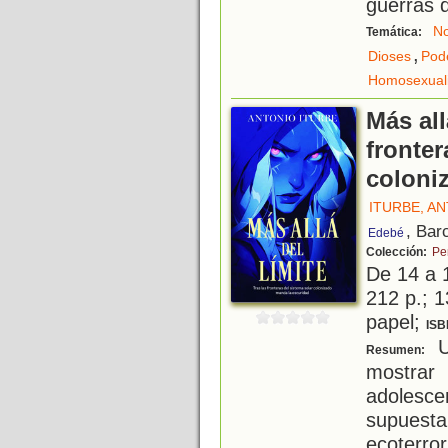
guerras 
No
Temática:
,
Dioses
Pod
Homosexual
Más all
fronter
coloni
ITURBE, AN
, Bar
Edebé
Colección:
Pe
De 14 a 
212 p.; 1
papel;
ISB
Un
Resumen:
mostrar
adolesc
supue
ecoterror