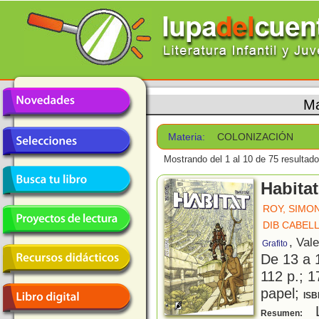
Ma
Materia:
COLONIZACIÓN
Mostrando del 1 al 10 de 75 resultado
Habitat
ROY, SIMO
DIB CABEL
, Val
Grafito
De 13 a 
112 p.; 1
papel;
ISB
L
Resumen: