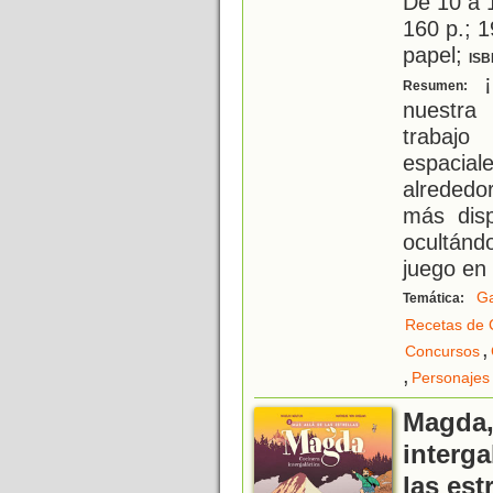
De 10 a 
160 p.; 1
papel;
ISB
¡
Resumen:
nuestra
trabajo
espacia
alrededo
más dis
ocultánd
juego en 
G
Temática:
Recetas de 
,
Concursos
,
Personajes 
Magda,
interga
las est