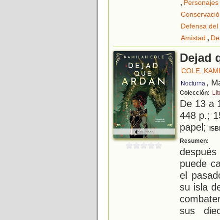
,
Personajes 
Conservació
Defensa del
,
Amistad
De
Dejad 
COLE, KAM
, M
Nocturna
Colección:
Li
De 13 a 
448 p.; 1
papel;
ISB
¿
Resumen:
después 
puede ca
el pasad
su isla d
combaten
sus die