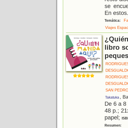
se encue
En estos
Fa
Temática:
Viajes Espac
¿Quién
libro s
peque
RODRIGUES
DESGUALDO
RODRIGUES
DESGUALDO
SAN PEDRO
, B
Takatuka
De 6 a 8
48 p.; 21
papel;
ISB
E
Resumen: