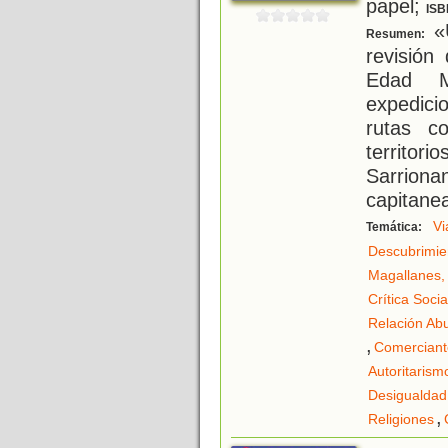
papel;
ISB
«
Resumen:
revisión
Edad M
expedic
rutas c
territori
Sarrion
capitane
Vi
Temática:
Descubrimie
Magallanes,
Crítica Socia
Relación Ab
,
Comerciant
Autoritarism
Desigualdad
,
Religiones