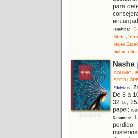
para defe
conseje
encargada
Ci
Temática:
,
Marte
Terr
Viajes Espac
Sistema Sol
Nasha
ROUMIGUIÈ
SOTO LÓPE
, Z
Edelvives
De 8 a 1
32 p.; 25
papel;
ISB
L
Resumen:
perdido
misteri