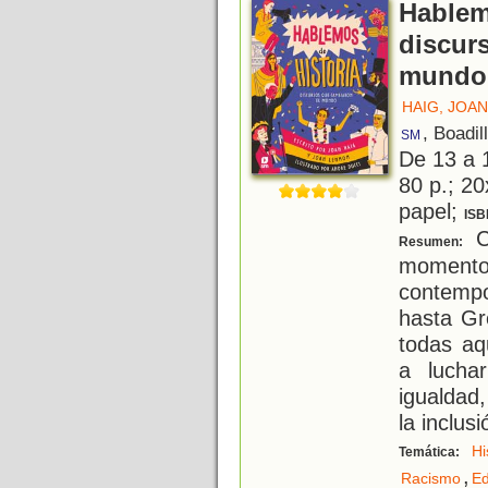
Hablem
discur
mundo
HAIG, JOAN
, Boadil
SM
De 13 a 
80 p.; 20
papel;
ISB
C
Resumen:
moment
contemp
hasta Gr
todas aq
a lucha
igualdad,
la inclusi
Hi
Temática:
,
Racismo
Ed