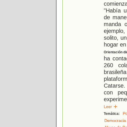
comienza
"Había u
de maner
manda o
ejemplo,
solito, u
hogar en
Orientación di
ha conta
260 col
brasileñ
platafo
Catarse.
con peq
experim
Leer
Po
Temática:
Democracia