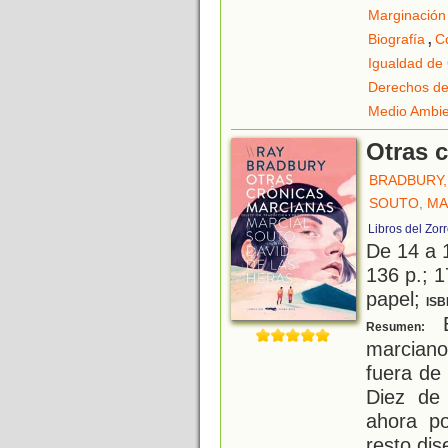
Marginación 
,
Biografía
C
Igualdad de
Derechos de
Medio Ambi
Otras 
BRADBURY,
SOUTO, MA
Libros del Zor
De 14 a 
136 p.; 1
papel;
ISB
E
Resumen:
marciano
fuera de
Diez de 
ahora po
resto dis