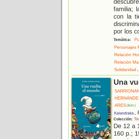
descubre
familia; 
con la t
discrimi
por los c
Pu
Temática:
Personajes 
Relación Ho
Relación Ma
.
Solidaridad
Una vu
SARRIONAN
HERNÁNDEZ
ARES
(ilust.)
,
Kalandraka
Colección:
Tir
De 12 a 
160 p.; 1