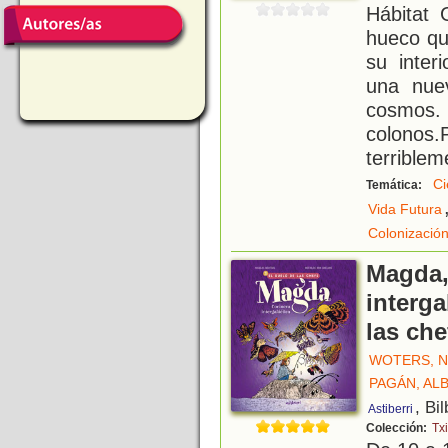
Hábitat 
hueco qu
su inter
una nue
cosmos.
colonos.
terrible
Ci
Temática:
Vida Futura
Colonizació
Magda,
interga
las che
WOTERS, N
PAGÁN, AL
, Bi
Astiberri
Colección:
Txi