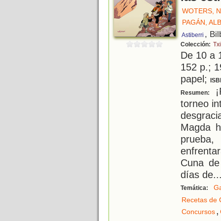
WOTERS, N
PAGÁN, AL
, Bi
Astiberri
Colección:
Txi
De 10 a 
152 p.; 1
papel;
ISB
¡P
Resumen:
torneo in
desgraci
Magda hu
prueba
enfrenta
Cuna de 
días de
..
G
Temática:
Recetas de 
,
Concursos