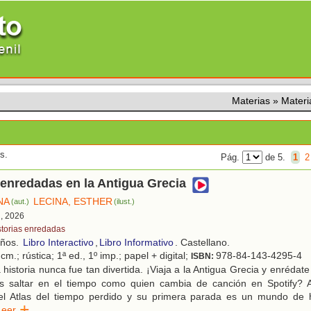
Materias
»
Mater
s.
Pág.
de 5.
1
2
 enredadas en la Antigua Grecia
NA
LECINA, ESTHER
(aut.)
(ilust.)
d, 2026
storias enredadas
años.
Libro Interactivo
,
Libro Informativo
. Castellano.
cm.; rústica; 1ª ed., 1º imp.; papel + digital;
978-84-143-4295-4
ISBN:
historia nunca fue tan divertida. ¡Viaja a la Antigua Grecia y enrédate
s saltar en el tiempo como quien cambia de canción en Spotify? 
el Atlas del tiempo perdido y su primera parada es un mundo de 
Leer