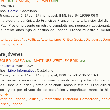
PAUL
GARCÍA, JOSÉ PABLO
(aut.)
(ilust.)
elona, 2024
años.
Cómic
. Castellano.
5 cm.; cartoné; 1ª ed., 1ª imp.; papel;
978-84-19399-06-9
ISBN:
la biografía canónica de Francisco Franco, frente a la visión del dic
, Paul Preston presentó un retrato completísimo, riguroso y apasionan
 cuarenta años rigió el destino de España. Franco muestra al milita
storia de España
,
Política
,
Autoritarismo
,
Crítica Social
,
Dictadura
,
Demo
ncisco
,
España
.
ara jóvenes
SOLER, JOSÉ A.
MARTÍNEZ WESTLEY, ERIK
(aut.)
(aut.)
la Catarata
, Madrid, 2024
años.
Libro Informativo
. Castellano.
2 cm.; cartoné; 1ª ed., 1ª imp.; papel;
978-84-1067-113-3
ISBN:
ce cincuenta años que murió Franco, un dictador que tuvo todo el po
as. Unos le querían y otros le odiaban. Todos le temían. El caudillo 
ios", y no por el voto de los españoles y españolas, marca la hist
eer
storia de España
,
Política
,
Autoritarismo
,
Dictadura
,
Democracia
,
Ideol
ncisco
,
España
.