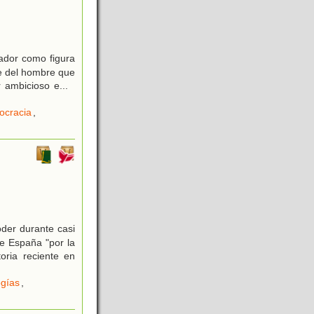
tador como figura
te del hombre que
r ambicioso e
...
cracia
,
der durante casi
de España "por la
oria reciente en
ogías
,