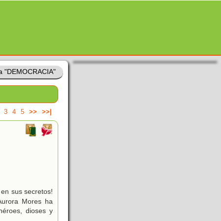
ia "DEMOCRACIA"
3
4
5
>>
>>|
 en sus secretos!
Aurora Mores ha
héroes, dioses y