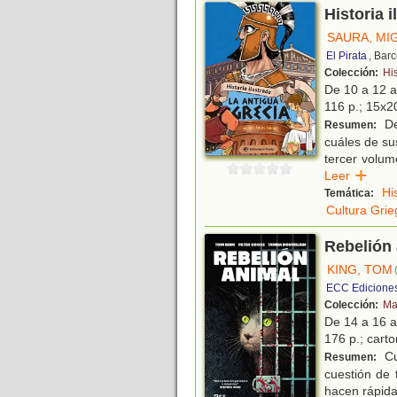
Historia 
SAURA, MI
El Pirata
, Bar
Colección:
Hi
De 10 a 12 
116 p.; 15x20
De
Resumen:
cuáles de sus
tercer volum
Leer
Hi
Temática:
Cultura Grie
Rebelión
KING, TOM
ECC Edicione
Colección:
Ma
De 14 a 16 
176 p.; carto
Cu
Resumen:
cuestión de 
hacen rápid