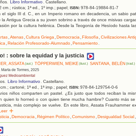
años.
Libro Informativo
. Castellano.
 cm.; rústica; 1ª ed., 1º imp.; papel;
978-84-19884-81-7
ISBN:
el siglo III d. C., en un Imperio romano en decadencia, un sabio pat
 la Antigua Grecia a su joven sobrino a través de once misivas carga
pasión por la cultura helénica. Desde la Teogonía de Hesíodo hasta la
rtas
,
Atenas
,
Cultura Griega
,
Democracia
,
Filosofía
,
Civilizaciones Ant
ica
,
Relación Profesorado-Alumnado
,
Pensamiento
.
o! : sobre la equidad y la justicia
ER, ASSATA
TÖPPERWIEN, MEIKE
SANTANA, BELÉN
(aut.)
(ilust.)
(trad.)
a Marta de Tormes, 2025
guez Medioambiental
ños.
Libro Informativo
. Castellano.
cm.; cartoné; 1ª ed., 1ª imp.; papel;
978-84-129754-0-6
ISBN:
rios niños comparten un pastel. ¿Es justo que todos reciban la mi
n quien lo horneó o con quien tiene mucha hambre? Cuanto más se 
usticia, más complejo se vuelve. En este libro, Assata Frauhammer ex
Leer
sticia
,
Democracia
,
Régimen Político
,
Comunismo
,
Desigualdad Social
,