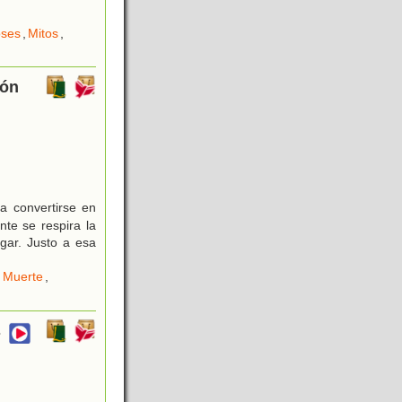
oses
,
Mitos
,
ión
a convertirse en
nte se respira la
egar. Justo a esa
,
Muerte
,
s