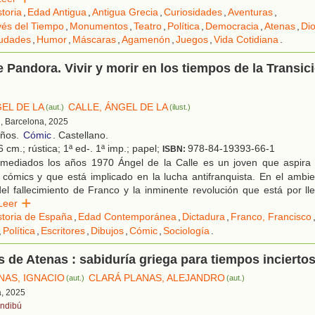
storia
,
Edad Antigua
,
Antigua Grecia
,
Curiosidades
,
Aventuras
,
vés del Tiempo
,
Monumentos
,
Teatro
,
Política
,
Democracia
,
Atenas
,
Di
udades
,
Humor
,
Máscaras
,
Agamenón
,
Juegos
,
Vida Cotidiana
.
e Pandora. Vivir y morir en los tiempos de la Transic
EL DE LA
CALLE, ÁNGEL DE LA
(aut.)
(ilust.)
, Barcelona, 2025
años.
Cómic
. Castellano.
 cm.; rústica; 1ª ed-. 1ª imp.; papel;
978-84-19393-66-1
ISBN:
mediados los años 1970 Ángel de la Calle es un joven que aspira 
 cómics y que está implicado en la lucha antifranquista. En el ambie
el fallecimiento de Franco y la inminente revolución que está por ll
Leer
storia de España
,
Edad Contemporánea
,
Dictadura
,
Franco, Francisco
,
Política
,
Escritores
,
Dibujos
,
Cómic
,
Sociología
.
s de Atenas : sabiduría griega para tiempos incierto
NAS, IGNACIO
CLARÁ PLANAS, ALEJANDRO
(aut.)
(aut.)
a, 2025
ndibú