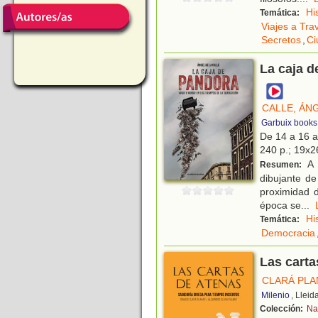
Hi
Temática:
Viajes a Tra
Secretos
,
Ci
La caja d
CALLE, ÁNG
Garbuix books
De 14 a 16 
240 p.; 19x26
A 
Resumen:
dibujante de
proximidad d
época se
...
Hi
Temática:
Democracia
Las carta
CLARÁ PLA
Milenio
, Lleid
Colección:
Na