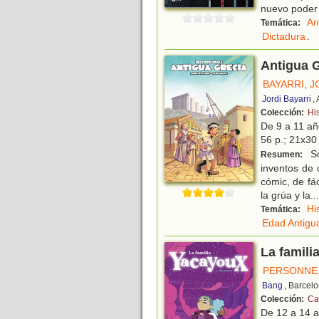
nuevo poder 
An
Temática:
Dictadura
.
Antigua 
BAYARRI, J
Jordi Bayarri
,
Colección:
Hi
De 9 a 11 a
56 p.; 21x30 
So
Resumen:
inventos de 
cómic, de fá
la grúa y la
...
Hi
Temática:
Edad Antigu
La famili
PERSONNE,
Bang
, Barcel
Colección:
Ca
De 12 a 14 