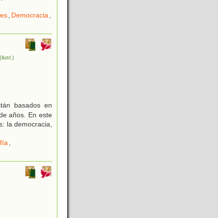
nes
,
Democracia
,
(ilust.)
stán basados en
 de años. En este
s: la democracia,
fía
,