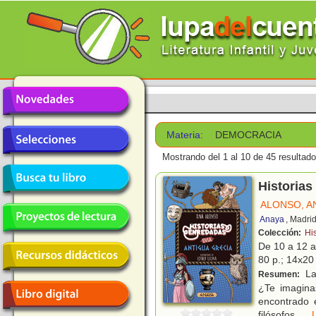
Materia:
DEMOCRACIA
Mostrando del 1 al 10 de 45 resultado
Historias
ALONSO, A
Anaya
, Madri
Colección:
Hi
De 10 a 12 
80 p.; 14x20 
La 
Resumen:
¿Te imagina
encontrado 
filósofos.
...