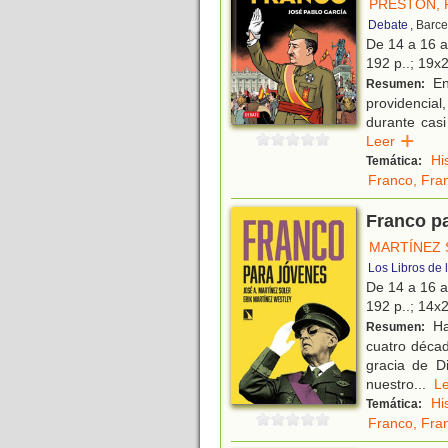
PRESTON, 
Debate
, Barc
De 14 a 16 
192 p..; 19x2
En 
Resumen:
providencial
durante casi
Leer
Hi
Temática:
Franco, Fra
Franco p
MARTÍNEZ 
Los Libros de 
De 14 a 16 
192 p..; 14x2
Ha
Resumen:
cuatro décad
gracia de D
nuestro
...
L
Hi
Temática:
Franco, Fra