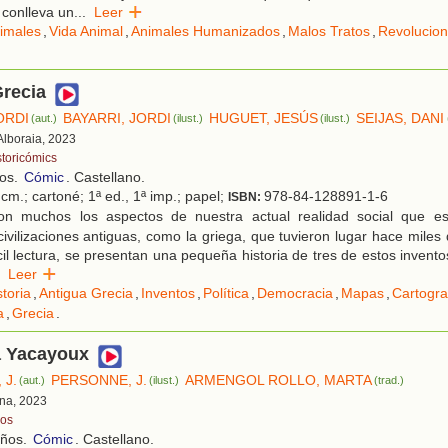
conlleva un
...
Leer
imales
,
Vida Animal
,
Animales Humanizados
,
Malos Tratos
,
Revolucio
Grecia
ORDI
BAYARRI, JORDI
HUGUET, JESÚS
SEIJAS, DANI
(aut.)
(ilust.)
(ilust.)
 Alboraia, 2023
storicómics
ños.
Cómic
. Castellano.
cm.; cartoné; 1ª ed., 1ª imp.; papel;
978-84-128891-1-6
ISBN:
n muchos los aspectos de nuestra actual realidad social que e
civilizaciones antiguas, como la griega, que tuvieron lugar hace miles
cil lectura, se presentan una pequeña historia de tres de estos invento
Leer
storia
,
Antigua Grecia
,
Inventos
,
Política
,
Democracia
,
Mapas
,
Cartogra
a
,
Grecia
.
a Yacayoux
 J.
PERSONNE, J.
ARMENGOL ROLLO, MARTA
(aut.)
(ilust.)
(trad.)
ona, 2023
os
años.
Cómic
. Castellano.