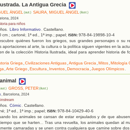
ilustrada. La Antigua Grecia
GUEL ÁNGEL
SAURA, MIGUEL ÁNGEL
(aut.)
(ilust.)
celona, 2024
storia para niños
años.
Libro Informativo
. Castellano.
 cm.; cartoné; 1ª ed., 1ª imp.; papel;
978-84-19898-10-4
ISBN:
scubre quiénes fueron los griegos, sus grandes personajes o su re
 aportaciones al arte, la cultura o la política siguen vigentes en la actu
en de la colección Historia Ilustrada, ideal para aprender historia de
storia Griega
,
Civilizaciones Antiguas
,
Antigua Grecia
,
Mitos
,
Mitología 
ga
,
Arte Griego
,
Escultura
,
Inventos
,
Democracia
,
Juegos Olímpicos
.
 animal
GROSS, PETER
(aut.)
(ilust.)
s
, Barcelona, 2024
instream
años.
Cómic
. Castellano.
né; 1ª ed., 1ª imp.; papel;
978-84-10429-40-6
ISBN:
ando los animales se cansan de estar enjaulados y de que abusen 
tiempo que se harten... Tras una revuelta, los animales quedan al m
amente camaradas y se unen contra cualquiera que camine sobre dos 