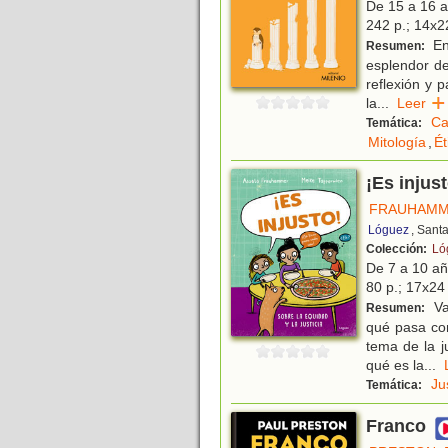
De 15 a 16 
242 p.; 14x22
En 
Resumen:
esplendor de
reflexión y 
la
...
Leer
Ca
Temática:
Mitología
,
Ét
¡Es injust
FRAUHAMM
Lóguez
, Sant
Colección:
Ló
De 7 a 10 a
80 p.; 17x24 
Va
Resumen:
qué pasa co
tema de la j
qué es la
...
Ju
Temática:
Franco