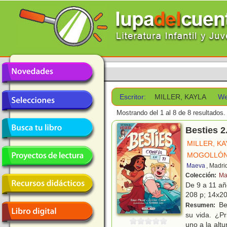
Escritor:
MILLER, KAYLA
We
Mostrando del 1 al 8 de 8 resultados.
Besties 2.
MILLER, KA
MOGOLLÓN 
Maeva
, Madri
Colección:
Ma
De 9 a 11 a
208 p; 14x20 
Bea
Resumen:
su vida. ¿P
uno a la alt