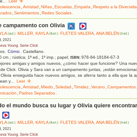
ue
...
Leer
olescencia
,
Amistad
,
Niñas
,
Escuelas
,
Empatía
,
Respeto a la Diversid
arados
,
Sentimientos
,
Redes Sociales
.
e campamento con Olivia
YLA
MILLER, KAYLA
FLETES VALERA, ANA BELÉN
(aut.)
(ilust.)
(trad.)
d, 2021
eva Young. Serie Click
ños.
Cómic
. Castellano.
 cm.; rústica; 1ª ed., 1ª imp.; papel;
978-84-18184-67-3
ISBN:
jores amigas y amigos nuevos, ¿cómo hacer que funcione? Una nuev
 de Click. Olivia y Sara van a un campamento juntas, ¡están emocion
Olivia enseguida hace nuevos amigos, se aferra tanto a ella que la a
lean y
...
Leer
olescencia
,
Amistad
,
Miedo
,
Soledad
,
Timidez
,
Verano
,
Campamentos
nicación
,
Padres Separados
.
odo el mundo busca su lugar y Olivia quiere encontrar
YLA
MILLER, KAYLA
FLETES VALERA, ANA BELÉN
(aut.)
(ilust.)
(trad.)
d, 2021
eva Young. Serie Click