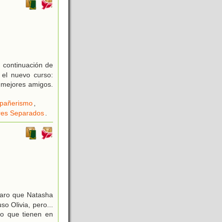
 continuación de
 el nuevo curso:
 mejores amigos.
pañerismo
,
res Separados
.
laro que Natasha
o Olivia, pero...
co que tienen en