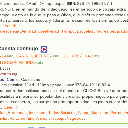
0 cm.; rústica; 1ª ed., 1ª imp.; papel;
978-84-19638-57-1
ISBN:
UNCH, en el mundo del videojuego, es el período de trabajo extra 
iempo, y esto es lo que le pasa a Olivia, que disfruta probando cosas 
itarra, unirse a los scouts y liderar la revisión de las normas de ves
.
Leer
olescencia
,
Amistad
,
Creatividad
,
Tiempo
,
Escuelas
,
Padres Separado
.
 Cuenta conmigo
YLA
CANINO, JEFFREY
LUU, KRISTINA
(aut.)
(aut.)
(ilust.)
GONZÁLEZ, IRIS
(trad.)
d, 2023
eva Young
ños.
Cómic
. Castellano.
cm.; rústica; 1ª ed., 1ª imp.; papel;
978-84-19110-82-4
ISBN:
onoce a dos estilosas besties del mundo de CLICK! Bea y Laura aún
ecididas a mejorar su popularidad y crear su propio negocio para gana
 se lo esperan, les surge una gran oportunidad: les piden cuidar del p
..
Leer
ñas
,
Hermanas
,
Institutos
,
Redes Sociales
,
Fama
,
Mascotas
,
Perros
,
A
ilia
,
Relación Niño-Animal
,
Trabajo
,
Negocios
.