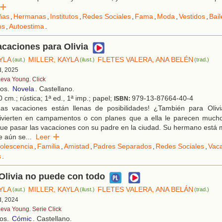
er
ñas
,
Hermanas
,
Institutos
,
Redes Sociales
,
Fama
,
Moda
,
Vestidos
,
Bail
os
,
Autoestima
.
acaciones para Olivia
YLA
MILLER, KAYLA
FLETES VALERA, ANA BELÉN
(aut.)
(ilust.)
(trad.)
d, 2025
eva Young. Click
ños.
Novela
. Castellano.
 cm.; rústica; 1ª ed., 1ª imp.; papel;
979-13-87664-40-4
ISBN:
as vacaciones están llenas de posibilidades! ¿También para Oliv
ivierten en campamentos o con planes que a ella le parecen mucho
 que pasar las vacaciones con su padre en la ciudad. Su hermano est
ue aún se
...
Leer
olescencia
,
Familia
,
Amistad
,
Padres Separados
,
Redes Sociales
,
Vac
s
.
Olivia no puede con todo
YLA
MILLER, KAYLA
FLETES VALERA, ANA BELÁN
(aut.)
(ilust.)
(trad.)
d, 2024
eva Young. Serie Click
ños.
Cómic
. Castellano.