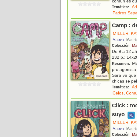
común es q
Ad
Temática:
Padres Sep
Camp : d
MILLER, KA
Maeva
, Madri
Colección:
Ma
De 9 a 12 a
232 p.; 14x20
Me
Resumen:
protagonista
Sara ve que 
chicas se pe
Ad
Temática:
Celos
,
Comu
Click : t
suyo
MILLER, KA
Maeva
, Madri
Colección:
Ma