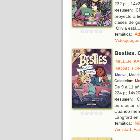
232 p. , 14x2
CR
Resumen:
proyecto a t
clases de gu
¡Olivia está
..
Ad
Temática:
Videojuegos
Besties.
MILLER, KA
MOGOLLÓN 
Maeva
, Madri
Colección:
Ma
De 9 a 11 a
224 p; 14x20 
¡C
Resumen:
pero están d
Cuando menos
Langford en
.
Ni
Temática:
Amistad
,
Fam