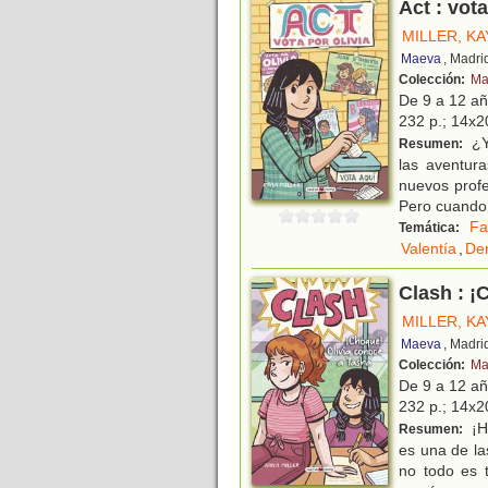
Act : vota
MILLER, KA
Maeva
, Madri
Colección:
Ma
De 9 a 12 a
232 p.; 14x20
¿Y
Resumen:
las aventur
nuevos profe
Pero cuando
Fa
Temática:
Valentía
,
De
Clash : ¡
MILLER, KA
Maeva
, Madri
Colección:
Ma
De 9 a 12 a
232 p.; 14x20
¡H
Resumen:
es una de la
no todo es t