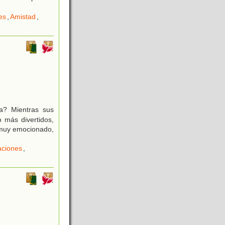
es
,
Amistad
,
ia? Mientras sus
 más divertidos,
á muy emocionado,
aciones
,