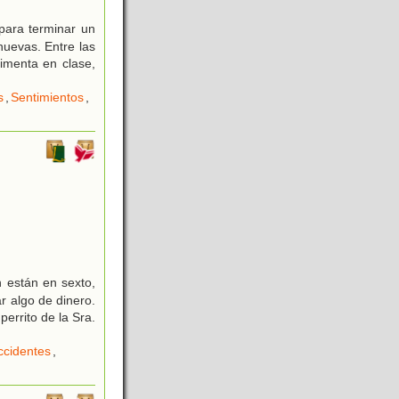
para terminar un
nuevas. Entre las
timenta en clase,
s
,
Sentimientos
,
 están en sexto,
r algo de dinero.
errito de la Sra.
ccidentes
,