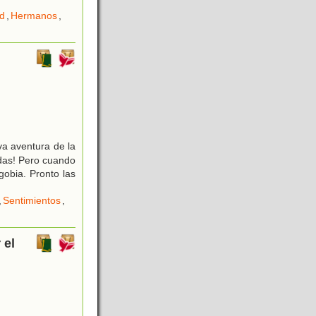
ad
,
Hermanos
,
a aventura de la
adas! Pero cuando
gobia. Pronto las
,
Sentimientos
,
 el