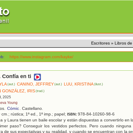
Escritores
»
Libros d
b:
https://www.instagram.com/kayke/
 Confía en ti
YLA
CANINO, JEFFREY
LUU, KRISTINA
(aut.)
(aut.)
(ilust.)
GONZÁLEZ, IRIS
(trad.)
d, 2025
eva Young
ños.
Cómic
. Castellano.
cm.; rústica; 1ª ed., 1ª imp.; papel;
978-84-10260-98-6
ISBN:
 y Laura tienen un baile escolar y están dispuestas a convertirlo en 
rimer paso? Conseguir los vestidos perfectos. Pero cuando ninguna
ura de sus expectativas y su realidad, y cuando se encuentran con la p